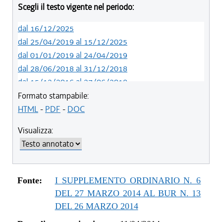
Scegli il testo vigente nel periodo:
dal 16/12/2025
dal 25/04/2019 al 15/12/2025
dal 01/01/2019 al 24/04/2019
dal 28/06/2018 al 31/12/2018
dal 15/12/2016 al 27/06/2018
dal 13/01/2016 al 14/12/2016
Formato stampabile:
dal 11/08/2015 al 12/01/2016
HTML
-
PDF
-
DOC
dal 19/02/2015 al 10/08/2015
Visualizza:
dal 08/08/2014 al 18/02/2015
dal 11/04/2014 al 07/08/2014
Fonte:
I SUPPLEMENTO ORDINARIO N. 6
DEL 27 MARZO 2014 AL BUR N. 13
DEL 26 MARZO 2014