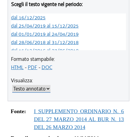
Scegli il testo vigente nel periodo:
dal 16/12/2025
dal 25/04/2019 al 15/12/2025
dal 01/01/2019 al 24/04/2019
dal 28/06/2018 al 31/12/2018
dal 15/12/2016 al 27/06/2018
dal 13/01/2016 al 14/12/2016
Formato stampabile:
dal 11/08/2015 al 12/01/2016
HTML
-
PDF
-
DOC
dal 19/02/2015 al 10/08/2015
Visualizza:
dal 08/08/2014 al 18/02/2015
dal 11/04/2014 al 07/08/2014
Fonte:
I SUPPLEMENTO ORDINARIO N. 6
DEL 27 MARZO 2014 AL BUR N. 13
DEL 26 MARZO 2014