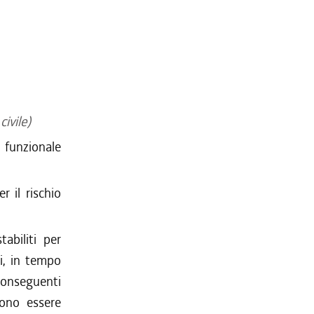
ivile)
 funzionale
r il rischio
abiliti per
ni, in tempo
 conseguenti
sono essere