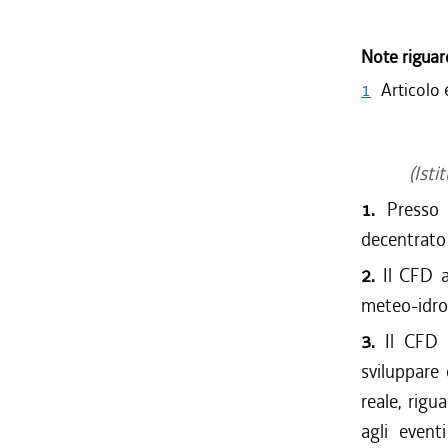
Note riguar
1
Articolo
(Isti
1.
Presso 
decentrato 
2.
Il CFD a
meteo-idrog
3.
Il CFD 
sviluppare 
reale, rigu
agli event