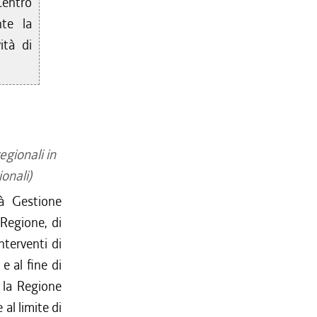
Centro
nte la
ità di
egionali in
onali)
tà Gestione
Regione, di
nterventi di
e al fine di
, la Regione
al limite di