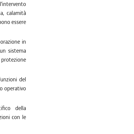
intervento
a, calamità
bbono essere
aborazione in
 un sistema
i protezione
funzioni del
o operativo
fico della
zioni con le