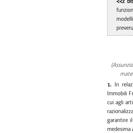
<<z bi
funzio
modell
prevenz
(Assunzion
mater
1.
In rela
Immobili F
cui agli ar
razionalizz
garantire i
medesima ac