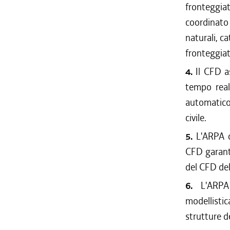
fronteggi
coordinato
naturali, c
fronteggiat
4.
Il CFD as
tempo real
automatico 
civile.
5.
L'ARPA d
CFD garant
del CFD del
6.
L'ARPA
modellistic
strutture de