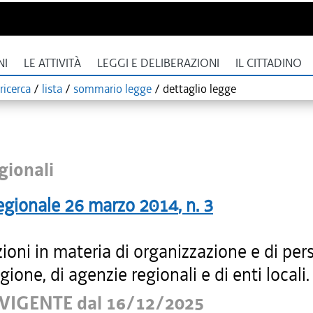
NI
LE ATTIVITÀ
LEGGI E DELIBERAZIONI
IL CITTADINO
ricerca
/
lista
/
sommario legge
/
dettaglio legge
gionali
egionale
26 marzo 2014
, n.
3
ioni in materia di organizzazione e di per
gione, di agenzie regionali e di enti locali.
VIGENTE dal 16/12/2025