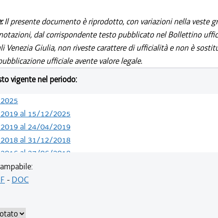
e:
Il presente documento è riprodotto, con variazioni nella veste gr
notazioni, dal corrispondente testo pubblicato nel Bollettino uffic
i Venezia Giulia, non riveste carattere di ufficialità e non è sostit
ubblicazione ufficiale avente valore legale.
esto vigente nel periodo:
/2025
/2019 al 15/12/2025
/2019 al 24/04/2019
/2018 al 31/12/2018
/2016 al 27/06/2018
/2016 al 14/12/2016
ampabile:
/2015 al 12/01/2016
F
-
DOC
/2015 al 10/08/2015
/2014 al 18/02/2015