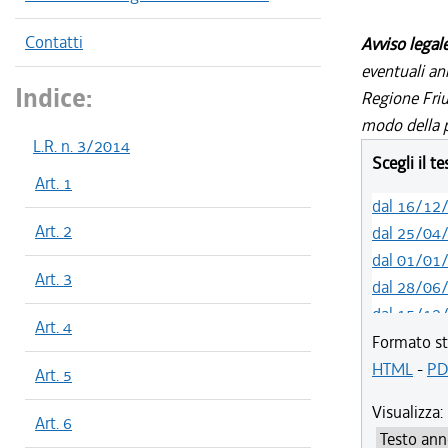
Contatti
Avviso legal
eventuali an
Indice:
Regione Friul
modo della p
L.R. n. 3/2014
Scegli il t
Art. 1
dal 16/12
Art. 2
dal 25/04
dal 01/01
Art. 3
dal 28/06
dal 15/12
Art. 4
dal 13/01
Formato st
dal 11/08
HTML
-
PD
Art. 5
dal 19/02
Visualizza:
dal 08/08
Art. 6