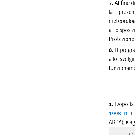
7.
AI fine d
la presen
meteorologi
a disposiz
Protezione 
8.
Il progr
allo svolg
funzionamen
1.
Dopo l
1998, n. 6
ARPA), è ag