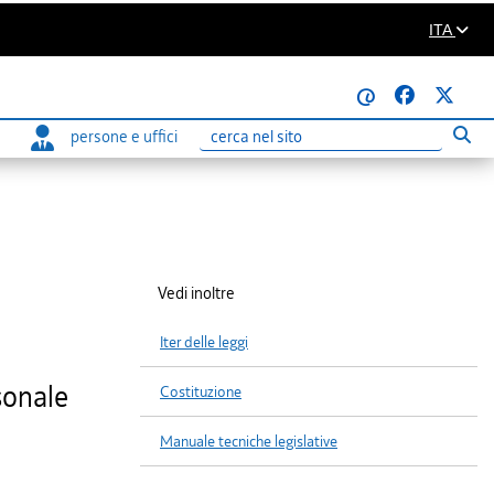
ITA
@
persone e uffici
Eseg
Ricerca
Vedi inoltre
Iter delle leggi
sonale
Costituzione
Manuale tecniche legislative