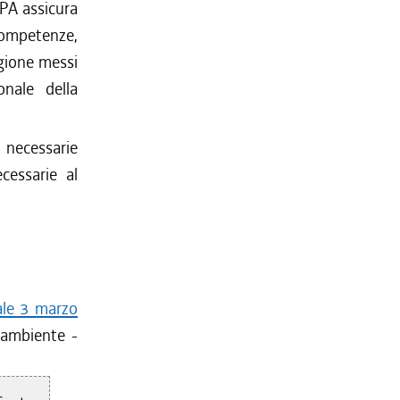
RPA assicura
ompetenze,
egione messi
onale della
e necessarie
cessarie al
nale 3 marzo
l'ambiente -