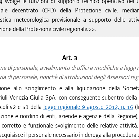
s)
svolge le funzioni di supporto tecnico operativo del 
nale decentrato (CFD) della Protezione civile, media
istica meteorologica previsionale a supporto delle attiv
ione della Protezione civile regionale.>>.
Art. 3
e di personale, avvalimento di uffici e modifiche a leggi r
ia di personale, nonchè di attribuzioni degli Assessori regi
zione allo scioglimento e alla liquidazione della Socie
riuli Venezia Giulia SpA, con conseguente subentro della 
ticoli 52 e 53 della
legge regionale 9 agosto 2012, n. 16
(I
azione e riordino di enti, aziende e agenzie della Regione), 
l corretto e funzionale svolgimento delle relative attività
quisisce il personale necessario in deroga alla procedura e 