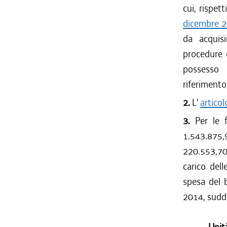
cui, rispet
dicembre 2
da acquisi
procedure c
possesso 
riferimento,
2.
L'
artico
3.
Per le 
1.543.875
220.553,70 
carico dell
spesa del b
2014, suddi