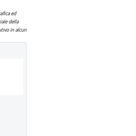
afica ed
iale della
utivo in alcun