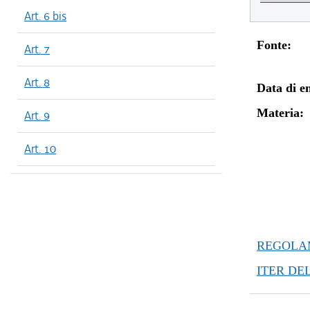
dal 11/04
Art. 6 bis
Fonte:
Art. 7
Art. 8
Data di en
Materia:
Art. 9
Art. 10
REGOLAM
ITER DE