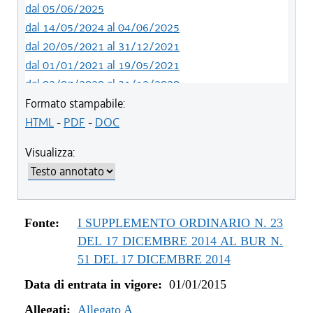
dal 05/06/2025
dal 14/05/2024 al 04/06/2025
dal 20/05/2021 al 31/12/2021
dal 01/01/2021 al 19/05/2021
dal 02/07/2020 al 31/12/2020
dal 01/07/2020 al 01/07/2020
Formato stampabile:
dal 21/05/2020 al 30/06/2020
HTML
-
PDF
-
DOC
dal 01/01/2020 al 20/05/2020
Visualizza:
dal 19/12/2019 al 31/12/2019
dal 21/11/2019 al 18/12/2019
dal 10/08/2019 al 20/11/2019
dal 11/07/2019 al 09/08/2019
Fonte:
I SUPPLEMENTO ORDINARIO N. 23
dal 01/01/2019 al 10/07/2019
DEL 17 DICEMBRE 2014 AL BUR N.
dal 16/08/2018 al 31/12/2018
51 DEL 17 DICEMBRE 2014
dal 30/06/2018 al 15/08/2018
Data di entrata in vigore:
01/01/2015
dal 15/02/2018 al 29/06/2018
Allegati:
dal 05/01/2018 al 14/02/2018
Allegato A