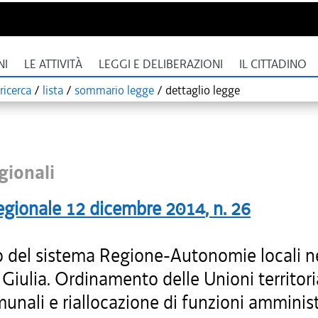
NI
LE ATTIVITÀ
LEGGI E DELIBERAZIONI
IL CITTADINO
ricerca
/
lista
/
sommario legge
/
dettaglio legge
gionali
egionale
12 dicembre 2014
, n.
26
 del sistema Regione-Autonomie locali nel
Giulia. Ordinamento delle Unioni territori
unali e riallocazione di funzioni amminist