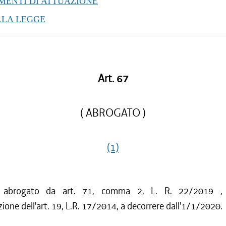
ENTI DI ATTUAZIONE
/2016 al 16/03/2016
LLA LEGGE
/2015 al 12/01/2016
/2015 al 12/11/2015
/2015 al 10/08/2015
/2015 al 05/08/2015
/2015 al 29/05/2015
Art. 67
/2015 al 18/02/2015
/2015 al 06/01/2015
( ABROGATO )
(1)
o abrogato da art. 71, comma 2, L. R. 22/2019 ,
zione dell'art. 19, L.R. 17/2014, a decorrere dall'1/1/2020.