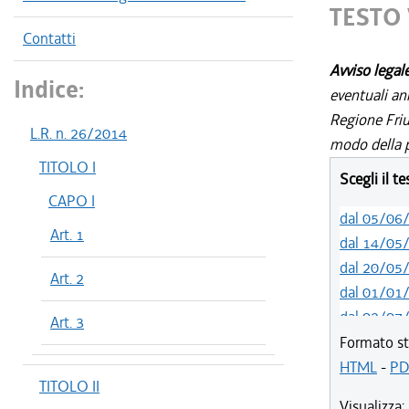
TESTO 
Contatti
Avviso legal
Indice:
eventuali an
Regione Friul
L.R. n. 26/2014
modo della p
TITOLO I
Scegli il t
CAPO I
dal 05/06
Art. 1
dal 14/05
dal 20/05
Art. 2
dal 01/01
dal 02/07
Art. 3
dal 01/07
Formato st
dal 21/05
HTML
-
PD
TITOLO II
dal 01/01
Visualizza: