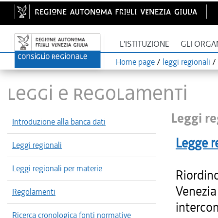
L'ISTITUZIONE
GLI ORGA
Home page
/
leggi regionali
/
LEGGI E REGOLAMENTI
Leggi re
Introduzione alla banca dati
Legge r
Leggi regionali
Leggi regionali per materie
Riordino
Venezia 
Regolamenti
intercom
Ricerca cronologica fonti normative