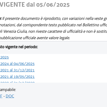
VIGENTE dal 05/06/2025
e:
Il presente documento è riprodotto, con variazioni nella veste gr
notazioni, dal corrispondente testo pubblicato nel Bollettino uffic
i Venezia Giulia, non riveste carattere di ufficialità e non è sostit
ubblicazione ufficiale avente valore legale.
esto vigente nel periodo:
/2025
/2024 al 04/06/2025
/2021 al 31/12/2021
/2021 al 19/05/2021
/2020 al 31/12/2020
/2020 al 01/07/2020
ampabile:
/2020 al 30/06/2020
F
-
DOC
/2020 al 20/05/2020