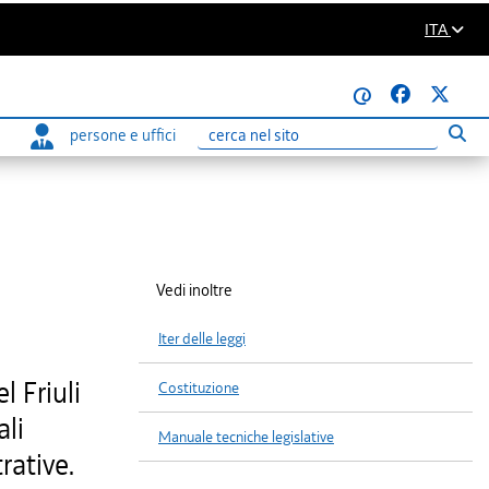
ITA
@
persone e uffici
Eseg
Ricerca
Vedi inoltre
Iter delle leggi
 Friuli
Costituzione
ali
Manuale tecniche legislative
rative.