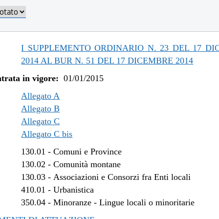
/2019 al 31/12/2019
/2019 al 18/12/2019
/2019 al 20/11/2019
/2019 al 09/08/2019
I SUPPLEMENTO ORDINARIO N. 23 DEL 17 D
/2019 al 10/07/2019
2014 AL BUR N. 51 DEL 17 DICEMBRE 2014
/2018 al 31/12/2018
trata in vigore:
01/01/2015
/2018 al 15/08/2018
/2018 al 29/06/2018
Allegato A
/2018 al 14/02/2018
Allegato B
Allegato C
/2017 al 04/01/2018
Allegato C bis
/2017 al 09/08/2017
/2017 al 26/04/2017
130.01
-
Comuni e Province
/2016 al 08/01/2017
130.02
-
Comunità montane
/2016 al 14/12/2016
130.03
-
Associazioni e Consorzi fra Enti locali
/2016 al 12/08/2016
410.01
-
Urbanistica
/2016 al 29/06/2016
350.04
-
Minoranze - Lingue locali o minoritarie
/2016 al 12/04/2016