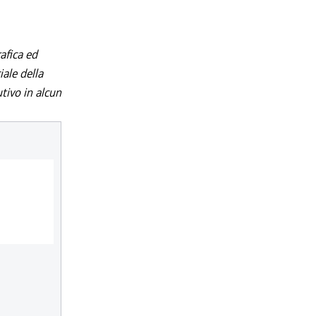
afica ed
iale della
utivo in alcun