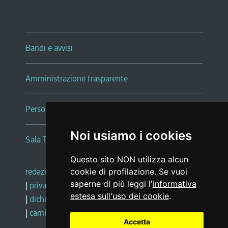
Bandi e avvisi
Amministrazione trasparente
Persone e Uffici
Noi usiamo i cookies
Sala Tiziano Tessitori
Questo sito NON utilizza alcun
redazione web
|
note legali
|
glossario
cookie di profilazione. Se vuoi
saperne di più leggi l'
informativa
|
privacy
|
social media policy
estesa sull'uso dei cookie
.
|
dichiarazione di accessibilità
|
feedback
|
cambio preferenze cookie
Accetta