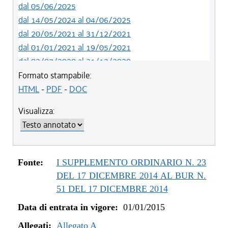
dal 05/06/2025
dal 14/05/2024 al 04/06/2025
dal 20/05/2021 al 31/12/2021
dal 01/01/2021 al 19/05/2021
dal 02/07/2020 al 31/12/2020
dal 01/07/2020 al 01/07/2020
Formato stampabile:
dal 21/05/2020 al 30/06/2020
HTML
-
PDF
-
DOC
dal 01/01/2020 al 20/05/2020
Visualizza:
dal 19/12/2019 al 31/12/2019
dal 21/11/2019 al 18/12/2019
dal 10/08/2019 al 20/11/2019
dal 11/07/2019 al 09/08/2019
Fonte:
I SUPPLEMENTO ORDINARIO N. 23
dal 01/01/2019 al 10/07/2019
DEL 17 DICEMBRE 2014 AL BUR N.
dal 16/08/2018 al 31/12/2018
51 DEL 17 DICEMBRE 2014
dal 30/06/2018 al 15/08/2018
Data di entrata in vigore:
01/01/2015
dal 15/02/2018 al 29/06/2018
Allegati:
dal 05/01/2018 al 14/02/2018
Allegato A