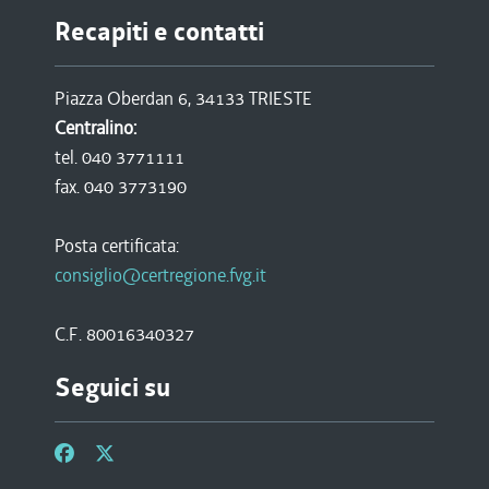
Recapiti e contatti
Piazza Oberdan 6, 34133 TRIESTE
Centralino:
tel. 040 3771111
fax. 040 3773190
Posta certificata:
consiglio@certregione.fvg.it
C.F. 80016340327
Seguici su