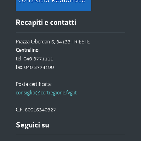
Recapiti e contatti
Piazza Oberdan 6, 34133 TRIESTE
Centralino:
tel. 040 3771111
fax. 040 3773190
Posta certificata:
consiglio@certregione.fvg.it
C.F. 80016340327
Seguici su