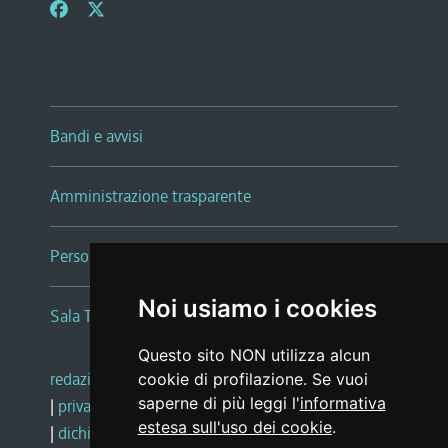
Bandi e avvisi
Amministrazione trasparente
Persone e Uffici
Noi usiamo i cookies
Sala Tiziano Tessitori
Questo sito NON utilizza alcun
redazione web
|
note legali
|
glossario
cookie di profilazione. Se vuoi
saperne di più leggi l'
informativa
|
privacy
|
social media policy
estesa sull'uso dei cookie
.
|
dichiarazione di accessibilità
|
feedback