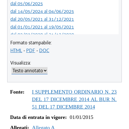
dal 05/06/2025
dal 14/05/2024 al 04/06/2025
dal 20/05/2021 al 31/12/2021
dal 01/01/2021 al 19/05/2021
dal 02/07/2020 al 31/12/2020
dal 01/07/2020 al 01/07/2020
Formato stampabile:
dal 21/05/2020 al 30/06/2020
HTML
-
PDF
-
DOC
dal 01/01/2020 al 20/05/2020
Visualizza:
dal 19/12/2019 al 31/12/2019
dal 21/11/2019 al 18/12/2019
dal 10/08/2019 al 20/11/2019
dal 11/07/2019 al 09/08/2019
Fonte:
I SUPPLEMENTO ORDINARIO N. 23
dal 01/01/2019 al 10/07/2019
DEL 17 DICEMBRE 2014 AL BUR N.
dal 16/08/2018 al 31/12/2018
51 DEL 17 DICEMBRE 2014
dal 30/06/2018 al 15/08/2018
Data di entrata in vigore:
01/01/2015
dal 15/02/2018 al 29/06/2018
Allegati:
dal 05/01/2018 al 14/02/2018
Allegato A