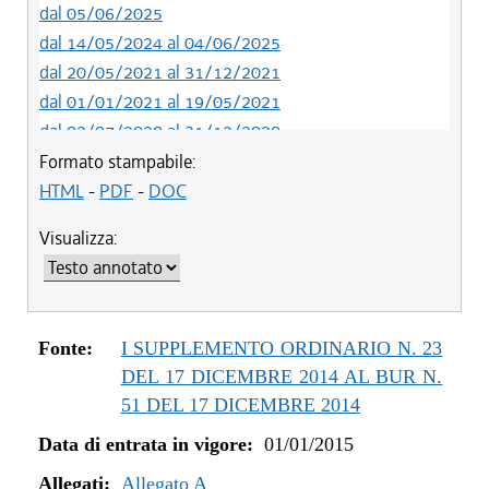
dal 05/06/2025
dal 14/05/2024 al 04/06/2025
dal 20/05/2021 al 31/12/2021
dal 01/01/2021 al 19/05/2021
dal 02/07/2020 al 31/12/2020
dal 01/07/2020 al 01/07/2020
Formato stampabile:
dal 21/05/2020 al 30/06/2020
HTML
-
PDF
-
DOC
dal 01/01/2020 al 20/05/2020
Visualizza:
dal 19/12/2019 al 31/12/2019
dal 21/11/2019 al 18/12/2019
dal 10/08/2019 al 20/11/2019
dal 11/07/2019 al 09/08/2019
Fonte:
I SUPPLEMENTO ORDINARIO N. 23
dal 01/01/2019 al 10/07/2019
DEL 17 DICEMBRE 2014 AL BUR N.
dal 16/08/2018 al 31/12/2018
51 DEL 17 DICEMBRE 2014
dal 30/06/2018 al 15/08/2018
Data di entrata in vigore:
01/01/2015
dal 15/02/2018 al 29/06/2018
Allegati:
dal 05/01/2018 al 14/02/2018
Allegato A