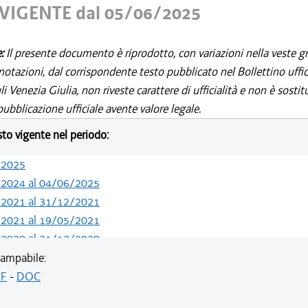
VIGENTE dal 05/06/2025
e:
Il presente documento è riprodotto, con variazioni nella veste gr
notazioni, dal corrispondente testo pubblicato nel Bollettino uffic
i Venezia Giulia, non riveste carattere di ufficialità e non è sostit
ubblicazione ufficiale avente valore legale.
esto vigente nel periodo:
/2025
/2024 al 04/06/2025
/2021 al 31/12/2021
/2021 al 19/05/2021
/2020 al 31/12/2020
/2020 al 01/07/2020
ampabile:
/2020 al 30/06/2020
F
-
DOC
/2020 al 20/05/2020