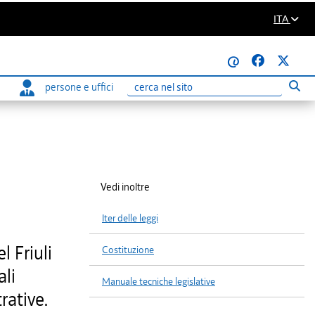
ITA
@
persone e uffici
Eseg
Ricerca
Vedi inoltre
Iter delle leggi
 Friuli
Costituzione
ali
Manuale tecniche legislative
rative.