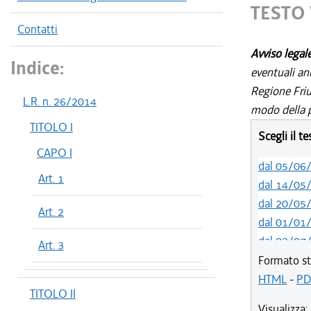
TESTO 
Contatti
Avviso legal
Indice:
eventuali an
Regione Friul
L.R. n. 26/2014
modo della p
TITOLO I
Scegli il t
CAPO I
dal 05/06
Art. 1
dal 14/05
dal 20/05
Art. 2
dal 01/01
dal 02/07
Art. 3
dal 01/07
Formato st
dal 21/05
HTML
-
PD
TITOLO II
dal 01/01
Visualizza: