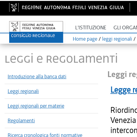
L'ISTITUZIONE
GLI ORGA
Home page
/
leggi regionali
/
LEGGI E REGOLAMENTI
Leggi re
Introduzione alla banca dati
Legge r
Leggi regionali
Leggi regionali per materie
Riordino
Venezia 
Regolamenti
intercom
Ricerca cronologica fonti normative