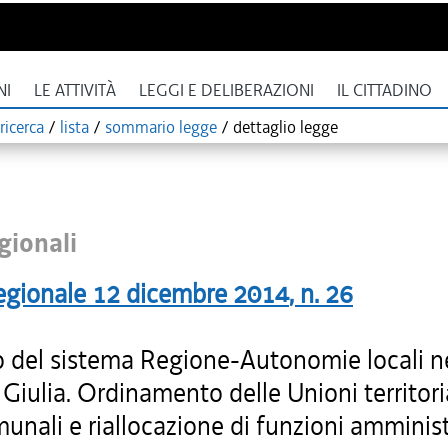
NI
LE ATTIVITÀ
LEGGI E DELIBERAZIONI
IL CITTADINO
ricerca
/
lista
/
sommario legge
/
dettaglio legge
gionali
egionale
12 dicembre 2014
, n.
26
 del sistema Regione-Autonomie locali nel
Giulia. Ordinamento delle Unioni territori
unali e riallocazione di funzioni amminist