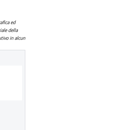
afica ed
iale della
utivo in alcun