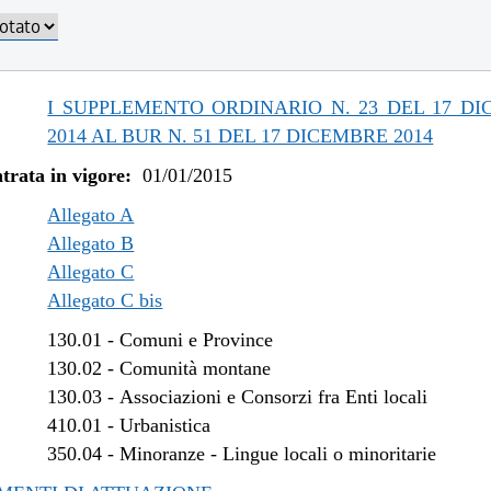
/2019 al 31/12/2019
/2019 al 18/12/2019
/2019 al 20/11/2019
/2019 al 09/08/2019
I SUPPLEMENTO ORDINARIO N. 23 DEL 17 D
/2019 al 10/07/2019
2014 AL BUR N. 51 DEL 17 DICEMBRE 2014
/2018 al 31/12/2018
trata in vigore:
01/01/2015
/2018 al 15/08/2018
/2018 al 29/06/2018
Allegato A
/2018 al 14/02/2018
Allegato B
Allegato C
/2017 al 04/01/2018
Allegato C bis
/2017 al 09/08/2017
/2017 al 26/04/2017
130.01
-
Comuni e Province
/2016 al 08/01/2017
130.02
-
Comunità montane
/2016 al 14/12/2016
130.03
-
Associazioni e Consorzi fra Enti locali
/2016 al 12/08/2016
410.01
-
Urbanistica
/2016 al 29/06/2016
350.04
-
Minoranze - Lingue locali o minoritarie
/2016 al 12/04/2016