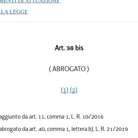
ENTI DI ATTUAZIONE
/2016 al 16/03/2016
LLA LEGGE
/2015 al 12/01/2016
/2015 al 12/11/2015
/2015 al 10/08/2015
/2015 al 05/08/2015
/2015 al 29/05/2015
Art. 38 bis
/2015 al 18/02/2015
/2015 al 06/01/2015
( ABROGATO )
(1)
(2)
 aggiunto da art. 11, comma 1, L. R. 10/2016
 abrogato da art. 40, comma 1, lettera b), L. R. 21/2019