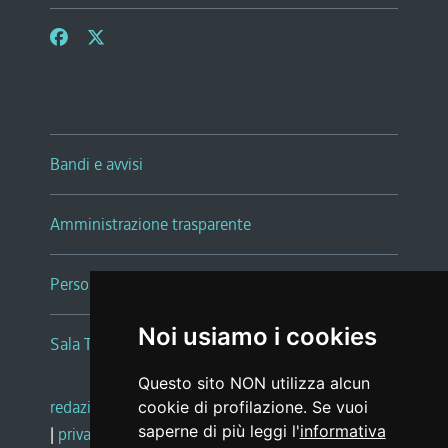
Bandi e avvisi
Amministrazione trasparente
Persone e Uffici
Noi usiamo i cookies
Sala Tiziano Tessitori
Questo sito NON utilizza alcun
redazione web
|
note legali
|
glossario
cookie di profilazione. Se vuoi
saperne di più leggi l'
informativa
|
privacy
|
social media policy