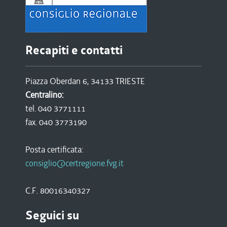
Recapiti e contatti
Piazza Oberdan 6, 34133 TRIESTE
Centralino:
tel. 040 3771111
fax. 040 3773190
Posta certificata:
consiglio@certregione.fvg.it
C.F. 80016340327
Seguici su