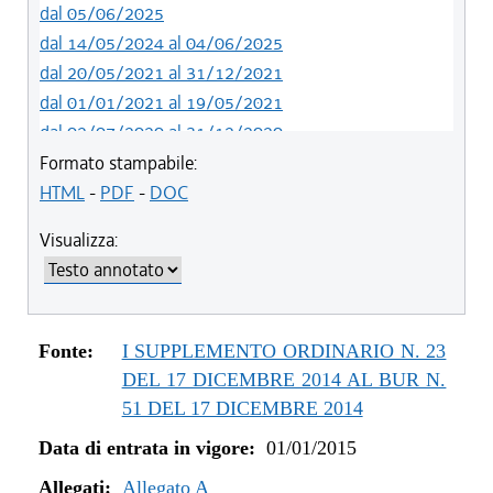
dal 05/06/2025
dal 14/05/2024 al 04/06/2025
dal 20/05/2021 al 31/12/2021
dal 01/01/2021 al 19/05/2021
dal 02/07/2020 al 31/12/2020
dal 01/07/2020 al 01/07/2020
Formato stampabile:
dal 21/05/2020 al 30/06/2020
HTML
-
PDF
-
DOC
dal 01/01/2020 al 20/05/2020
Visualizza:
dal 19/12/2019 al 31/12/2019
dal 21/11/2019 al 18/12/2019
dal 10/08/2019 al 20/11/2019
dal 11/07/2019 al 09/08/2019
Fonte:
I SUPPLEMENTO ORDINARIO N. 23
dal 01/01/2019 al 10/07/2019
DEL 17 DICEMBRE 2014 AL BUR N.
dal 16/08/2018 al 31/12/2018
51 DEL 17 DICEMBRE 2014
dal 30/06/2018 al 15/08/2018
Data di entrata in vigore:
01/01/2015
dal 15/02/2018 al 29/06/2018
Allegati:
dal 05/01/2018 al 14/02/2018
Allegato A