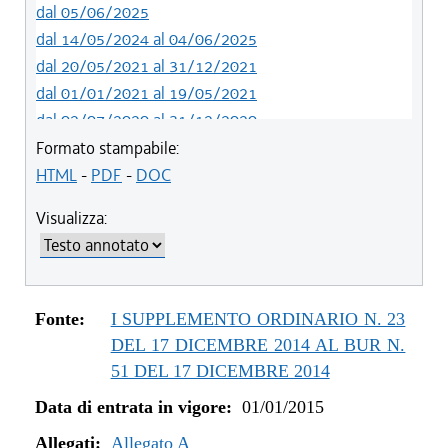
dal 05/06/2025
dal 14/05/2024 al 04/06/2025
dal 20/05/2021 al 31/12/2021
dal 01/01/2021 al 19/05/2021
dal 02/07/2020 al 31/12/2020
dal 01/07/2020 al 01/07/2020
Formato stampabile:
dal 21/05/2020 al 30/06/2020
HTML
-
PDF
-
DOC
dal 01/01/2020 al 20/05/2020
Visualizza:
dal 19/12/2019 al 31/12/2019
dal 21/11/2019 al 18/12/2019
dal 10/08/2019 al 20/11/2019
dal 11/07/2019 al 09/08/2019
Fonte:
I SUPPLEMENTO ORDINARIO N. 23
dal 01/01/2019 al 10/07/2019
DEL 17 DICEMBRE 2014 AL BUR N.
dal 16/08/2018 al 31/12/2018
51 DEL 17 DICEMBRE 2014
dal 30/06/2018 al 15/08/2018
Data di entrata in vigore:
01/01/2015
dal 15/02/2018 al 29/06/2018
Allegati:
dal 05/01/2018 al 14/02/2018
Allegato A