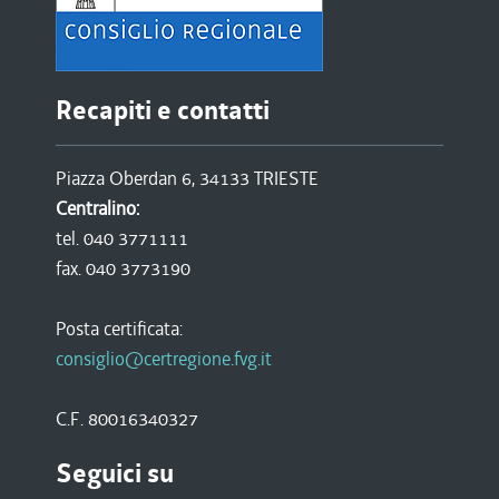
Recapiti e contatti
Piazza Oberdan 6, 34133 TRIESTE
Centralino:
tel. 040 3771111
fax. 040 3773190
Posta certificata:
consiglio@certregione.fvg.it
C.F. 80016340327
Seguici su