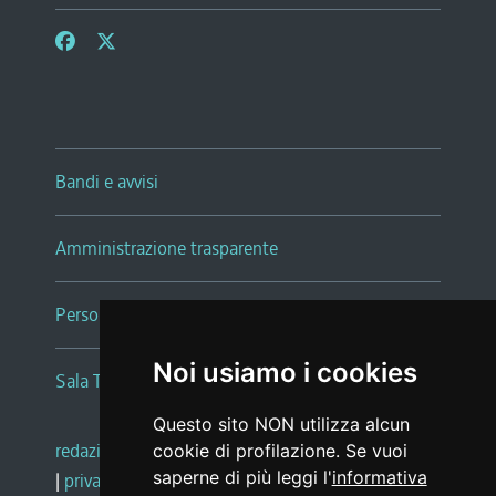
Bandi e avvisi
Amministrazione trasparente
Persone e Uffici
Noi usiamo i cookies
Sala Tiziano Tessitori
Questo sito NON utilizza alcun
redazione web
|
note legali
|
glossario
cookie di profilazione. Se vuoi
saperne di più leggi l'
informativa
|
privacy
|
social media policy