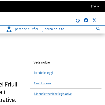
ITA
@
persone e uffici
Eseg
Ricerca
Vedi inoltre
Iter delle leggi
 Friuli
Costituzione
ali
Manuale tecniche legislative
rative.