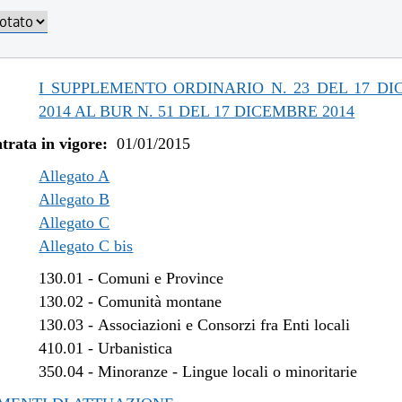
/2019 al 31/12/2019
/2019 al 18/12/2019
/2019 al 20/11/2019
/2019 al 09/08/2019
I SUPPLEMENTO ORDINARIO N. 23 DEL 17 D
/2019 al 10/07/2019
2014 AL BUR N. 51 DEL 17 DICEMBRE 2014
/2018 al 31/12/2018
trata in vigore:
01/01/2015
/2018 al 15/08/2018
/2018 al 29/06/2018
Allegato A
/2018 al 14/02/2018
Allegato B
Allegato C
/2017 al 04/01/2018
Allegato C bis
/2017 al 09/08/2017
/2017 al 26/04/2017
130.01
-
Comuni e Province
/2016 al 08/01/2017
130.02
-
Comunità montane
/2016 al 14/12/2016
130.03
-
Associazioni e Consorzi fra Enti locali
/2016 al 12/08/2016
410.01
-
Urbanistica
/2016 al 29/06/2016
350.04
-
Minoranze - Lingue locali o minoritarie
/2016 al 12/04/2016