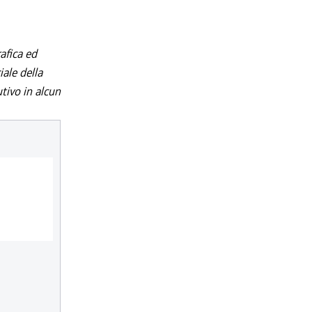
afica ed
iale della
utivo in alcun