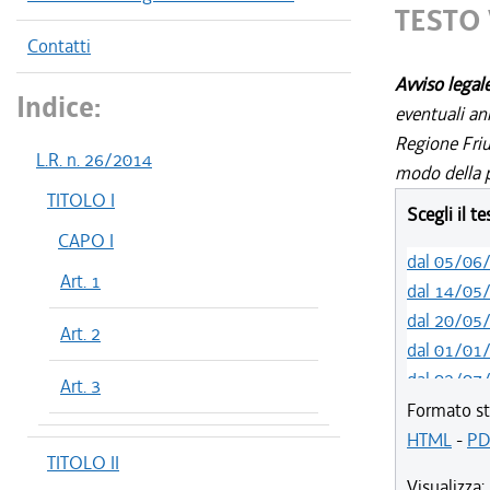
TESTO 
Contatti
Avviso legal
Indice:
eventuali an
Regione Friul
L.R. n. 26/2014
modo della p
TITOLO I
Scegli il t
CAPO I
dal 05/06
Art. 1
dal 14/05
dal 20/05
Art. 2
dal 01/01
dal 02/07
Art. 3
dal 01/07
Formato st
dal 21/05
HTML
-
PD
TITOLO II
dal 01/01
Visualizza: