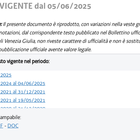
VIGENTE dal 05/06/2025
e:
Il presente documento è riprodotto, con variazioni nella veste gr
notazioni, dal corrispondente testo pubblicato nel Bollettino uffic
i Venezia Giulia, non riveste carattere di ufficialità e non è sostit
ubblicazione ufficiale avente valore legale.
esto vigente nel periodo:
/2025
/2024 al 04/06/2025
/2021 al 31/12/2021
/2021 al 19/05/2021
/2020 al 31/12/2020
/2020 al 01/07/2020
ampabile:
/2020 al 30/06/2020
F
-
DOC
/2020 al 20/05/2020