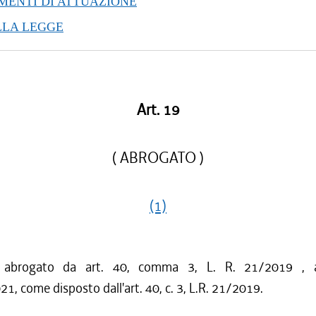
ENTI DI ATTUAZIONE
/2016 al 16/03/2016
LLA LEGGE
/2015 al 12/01/2016
/2015 al 12/11/2015
/2015 al 10/08/2015
/2015 al 05/08/2015
/2015 al 29/05/2015
Art. 19
/2015 al 18/02/2015
/2015 al 06/01/2015
( ABROGATO )
(1)
o abrogato da art. 40, comma 3, L. R. 21/2019 , 
21, come disposto dall'art. 40, c. 3, L.R. 21/2019.