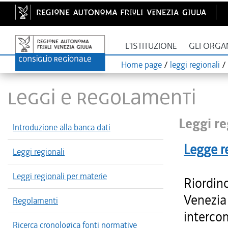
L'ISTITUZIONE
GLI ORGA
Home page
/
leggi regionali
/
LEGGI E REGOLAMENTI
Leggi re
Introduzione alla banca dati
Legge r
Leggi regionali
Leggi regionali per materie
Riordino
Venezia 
Regolamenti
intercom
Ricerca cronologica fonti normative