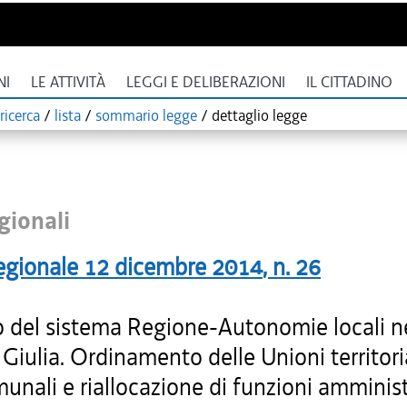
NI
LE ATTIVITÀ
LEGGI E DELIBERAZIONI
IL CITTADINO
ricerca
/
lista
/
sommario legge
/
dettaglio legge
gionali
egionale
12 dicembre 2014
, n.
26
 del sistema Regione-Autonomie locali nel
Giulia. Ordinamento delle Unioni territori
unali e riallocazione di funzioni amminist