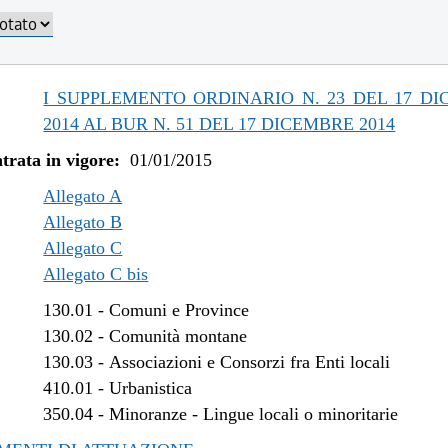
/2019 al 31/12/2019
/2019 al 18/12/2019
/2019 al 20/11/2019
/2019 al 09/08/2019
I SUPPLEMENTO ORDINARIO N. 23 DEL 17 D
/2019 al 10/07/2019
2014 AL BUR N. 51 DEL 17 DICEMBRE 2014
/2018 al 31/12/2018
trata in vigore:
01/01/2015
/2018 al 15/08/2018
/2018 al 29/06/2018
Allegato A
/2018 al 14/02/2018
Allegato B
Allegato C
/2017 al 04/01/2018
Allegato C bis
/2017 al 09/08/2017
/2017 al 26/04/2017
130.01
-
Comuni e Province
/2016 al 08/01/2017
130.02
-
Comunità montane
/2016 al 14/12/2016
130.03
-
Associazioni e Consorzi fra Enti locali
/2016 al 12/08/2016
410.01
-
Urbanistica
/2016 al 29/06/2016
350.04
-
Minoranze - Lingue locali o minoritarie
/2016 al 12/04/2016