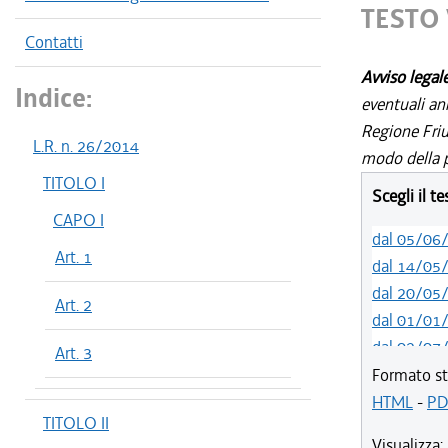
TESTO 
Contatti
Avviso legal
Indice:
eventuali an
Regione Friul
L.R. n. 26/2014
modo della p
TITOLO I
Scegli il t
CAPO I
dal 05/06
Art. 1
dal 14/05
dal 20/05
Art. 2
dal 01/01
dal 02/07
Art. 3
dal 01/07
Formato st
dal 21/05
HTML
-
PD
TITOLO II
dal 01/01
Visualizza: