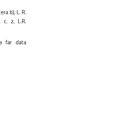
ra b), L. R.
 c. 2, L.R.
a far data