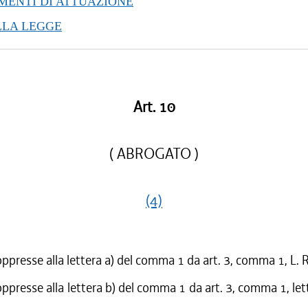
ENTI DI ATTUAZIONE
/2016 al 16/03/2016
LLA LEGGE
/2015 al 12/01/2016
/2015 al 12/11/2015
/2015 al 10/08/2015
/2015 al 05/08/2015
/2015 al 29/05/2015
Art. 10
/2015 al 18/02/2015
/2015 al 06/01/2015
( ABROGATO )
(4)
oppresse alla lettera a) del comma 1 da art. 3, comma 1, L.
ppresse alla lettera b) del comma 1 da art. 3, comma 1, lette