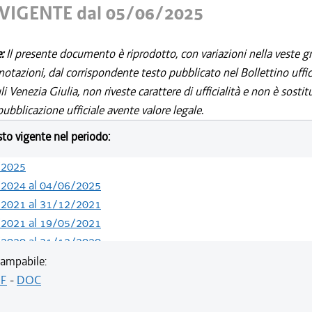
VIGENTE dal 05/06/2025
e:
Il presente documento è riprodotto, con variazioni nella veste gr
notazioni, dal corrispondente testo pubblicato nel Bollettino uffic
i Venezia Giulia, non riveste carattere di ufficialità e non è sostit
ubblicazione ufficiale avente valore legale.
esto vigente nel periodo:
/2025
/2024 al 04/06/2025
/2021 al 31/12/2021
/2021 al 19/05/2021
/2020 al 31/12/2020
/2020 al 01/07/2020
ampabile:
/2020 al 30/06/2020
F
-
DOC
/2020 al 20/05/2020