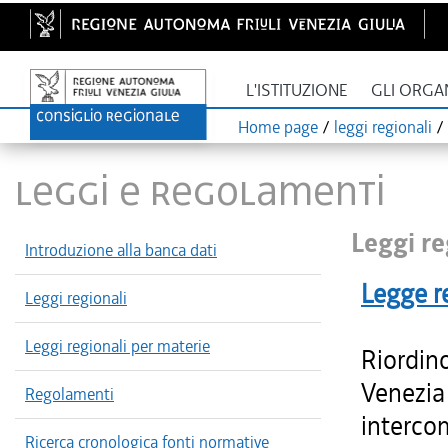
L'ISTITUZIONE
GLI ORGA
Home page
/
leggi regionali
/
LEGGI E REGOLAMENTI
Leggi re
Introduzione alla banca dati
Legge r
Leggi regionali
Leggi regionali per materie
Riordino
Venezia 
Regolamenti
intercom
Ricerca cronologica fonti normative