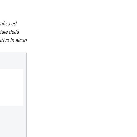
afica ed
iale della
utivo in alcun