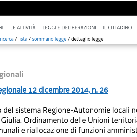
NI
LE ATTIVITÀ
LEGGI E DELIBERAZIONI
IL CITTADINO
ricerca
/
lista
/
sommario legge
/
dettaglio legge
gionali
egionale
12 dicembre 2014
, n.
26
 del sistema Regione-Autonomie locali nel
Giulia. Ordinamento delle Unioni territori
unali e riallocazione di funzioni amminist