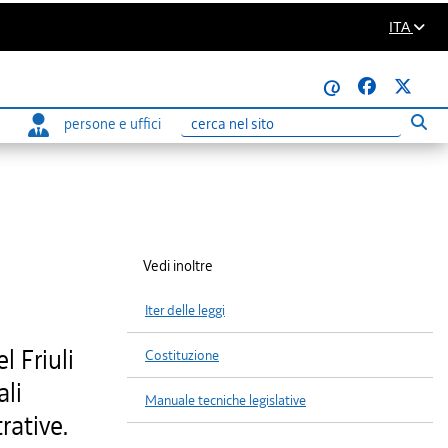
ITA
@
persone e uffici
Eseg
Ricerca
Vedi inoltre
Iter delle leggi
 Friuli
Costituzione
ali
Manuale tecniche legislative
rative.