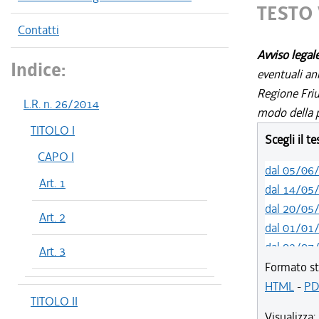
TESTO 
Contatti
Avviso legal
Indice:
eventuali an
Regione Friul
L.R. n. 26/2014
modo della p
TITOLO I
Scegli il t
CAPO I
dal 05/06
Art. 1
dal 14/05
dal 20/05
Art. 2
dal 01/01
dal 02/07
Art. 3
dal 01/07
Formato st
dal 21/05
HTML
-
PD
TITOLO II
dal 01/01
Visualizza: