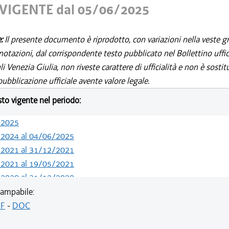
VIGENTE dal 05/06/2025
e:
Il presente documento è riprodotto, con variazioni nella veste gr
notazioni, dal corrispondente testo pubblicato nel Bollettino uffic
i Venezia Giulia, non riveste carattere di ufficialità e non è sostit
ubblicazione ufficiale avente valore legale.
esto vigente nel periodo:
/2025
/2024 al 04/06/2025
/2021 al 31/12/2021
/2021 al 19/05/2021
/2020 al 31/12/2020
/2020 al 01/07/2020
ampabile:
/2020 al 30/06/2020
F
-
DOC
/2020 al 20/05/2020