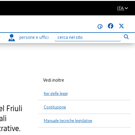
ITA
@
persone e uffici
Eseg
Ricerca
Vedi inoltre
Iter delle leggi
 Friuli
Costituzione
ali
Manuale tecniche legislative
rative.