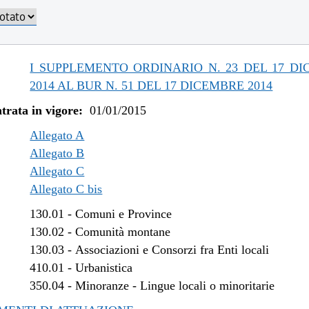
/2019 al 31/12/2019
/2019 al 18/12/2019
/2019 al 20/11/2019
/2019 al 09/08/2019
I SUPPLEMENTO ORDINARIO N. 23 DEL 17 D
/2019 al 10/07/2019
2014 AL BUR N. 51 DEL 17 DICEMBRE 2014
/2018 al 31/12/2018
trata in vigore:
01/01/2015
/2018 al 15/08/2018
/2018 al 29/06/2018
Allegato A
/2018 al 14/02/2018
Allegato B
Allegato C
/2017 al 04/01/2018
Allegato C bis
/2017 al 09/08/2017
/2017 al 26/04/2017
130.01
-
Comuni e Province
/2016 al 08/01/2017
130.02
-
Comunità montane
/2016 al 14/12/2016
130.03
-
Associazioni e Consorzi fra Enti locali
/2016 al 12/08/2016
410.01
-
Urbanistica
/2016 al 29/06/2016
350.04
-
Minoranze - Lingue locali o minoritarie
/2016 al 12/04/2016