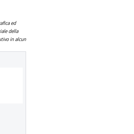
afica ed
iale della
utivo in alcun