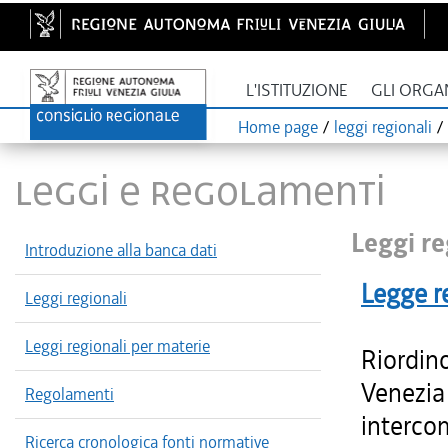
L'ISTITUZIONE
GLI ORGA
Home page
/
leggi regionali
/
LEGGI E REGOLAMENTI
Leggi re
Introduzione alla banca dati
Legge r
Leggi regionali
Leggi regionali per materie
Riordino
Venezia 
Regolamenti
intercom
Ricerca cronologica fonti normative