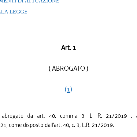
ENTI DI ATTUAZIONE
/2016 al 16/03/2016
LLA LEGGE
/2015 al 12/01/2016
/2015 al 12/11/2015
/2015 al 10/08/2015
/2015 al 05/08/2015
/2015 al 29/05/2015
Art. 1
/2015 al 18/02/2015
/2015 al 06/01/2015
( ABROGATO )
(1)
o abrogato da art. 40, comma 3, L. R. 21/2019 , 
21, come disposto dall'art. 40, c. 3, L.R. 21/2019.