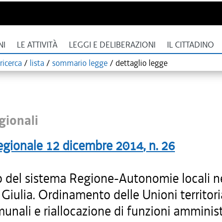
NI
LE ATTIVITÀ
LEGGI E DELIBERAZIONI
IL CITTADINO
ricerca
/
lista
/
sommario legge
/
dettaglio legge
gionali
egionale
12 dicembre 2014
, n.
26
 del sistema Regione-Autonomie locali nel
Giulia. Ordinamento delle Unioni territori
unali e riallocazione di funzioni amminist