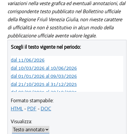
variazioni nella veste grafica ed eventuali annotazioni, dal
corrispondente testo pubblicato nel Bollettino ufficiale
della Regione Friuli Venezia Giulia, non riveste carattere
di ufficialità e non è sostitutivo in alcun modo della
pubblicazione ufficiale avente valore legale.
Scegli il testo vigente nel periodo:
dal 11/06/2026
dal 10/03/2026 al 10/06/2026
dal 01/01/2026 al 09/03/2026
dal 21/10/2025 al 31/12/2025
dal 08/08/2025 al 20/10/2025
dal 05/06/2025 al 07/08/2025
Formato stampabile:
dal 01/01/2025 al 04/06/2025
HTML
-
PDF
-
DOC
dal 27/10/2024 al 31/12/2024
Visualizza:
dal 01/01/2021 al 26/10/2024
dal 01/01/2020 al 31/12/2020