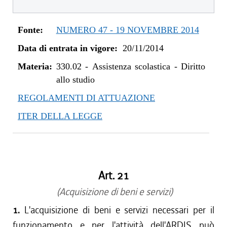
dal 11/07/2019 al 31/12/2019
dal 21/11/2018 al 10/07/2019
Fonte:
NUMERO 47 - 19 NOVEMBRE 2014
dal 16/08/2018 al 20/11/2018
Data di entrata in vigore:
20/11/2014
dal 10/08/2017 al 15/08/2018
dal 13/08/2016 al 09/08/2017
Materia:
330.02
-
Assistenza scolastica - Diritto
dal 30/07/2015 al 12/08/2016
allo studio
dal 20/11/2014 al 29/07/2015
REGOLAMENTI DI ATTUAZIONE
ITER DELLA LEGGE
Art. 21
(Acquisizione di beni e servizi)
1.
L'acquisizione di beni e servizi necessari per il
funzionamento e per l'attività dell'ARDIS può