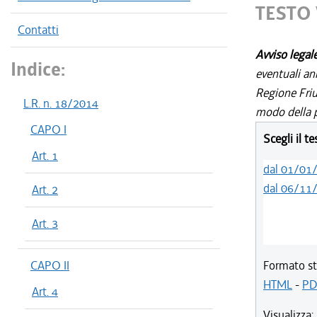
TESTO 
Contatti
Avviso legal
Indice:
eventuali an
Regione Friul
L.R. n. 18/2014
modo della p
CAPO I
Scegli il t
Art. 1
dal 01/01
dal 06/11
Art. 2
Art. 3
CAPO II
Formato st
HTML
-
PD
Art. 4
Visualizza: