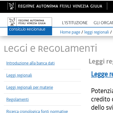
L'ISTITUZIONE
GLI ORGA
Home page
/
leggi regionali
/
LEGGI E REGOLAMENTI
Leggi re
Introduzione alla banca dati
Legge r
Leggi regionali
Leggi regionali per materie
Potenzia
credito
Regolamenti
dello s
Ricerca cronologica fonti normative