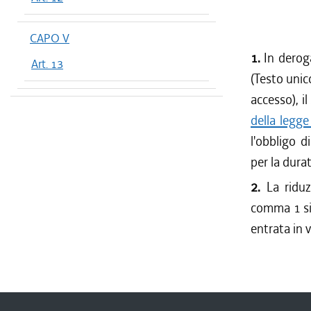
CAPO V
1.
In derog
Art. 13
(Testo unic
accesso), i
della legge
l'obbligo 
per la durat
2.
La ridu
comma 1 si 
entrata in 