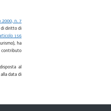
o 2000, n. 7
i diritto di
articolo 156
turismo), ha
 contributo
disposta al
alla data di