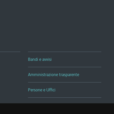
Bandi e avvisi
Amministrazione trasparente
Persone e Uffici
Sala Tiziano Tessitori