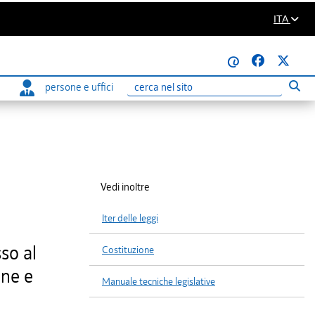
ITA
@
persone e uffici
Eseg
Ricerca
Vedi inoltre
Iter delle leggi
so al
Costituzione
one e
Manuale tecniche legislative