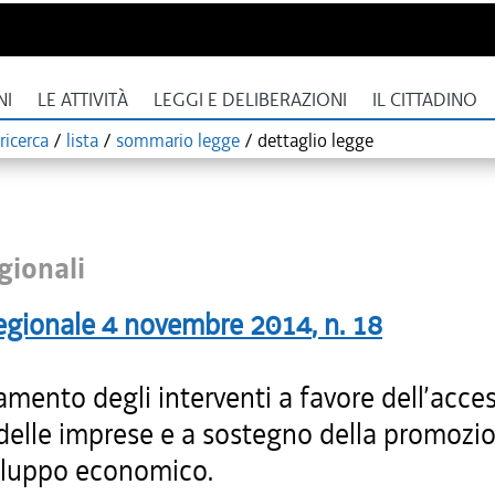
NI
LE ATTIVITÀ
LEGGI E DELIBERAZIONI
IL CITTADINO
ricerca
/
lista
/
sommario legge
/
dettaglio legge
gionali
egionale
4 novembre 2014
, n.
18
mento degli interventi a favore dell’acces
 delle imprese e a sostegno della promozi
viluppo economico.