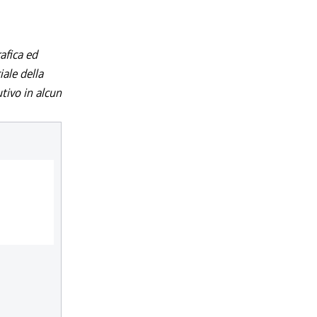
afica ed
iale della
utivo in alcun