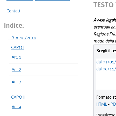
TESTO 
Contatti
Avviso legal
Indice:
eventuali an
Regione Friul
L.R. n. 18/2014
modo della p
CAPO I
Scegli il t
Art. 1
dal 01/01
dal 06/11
Art. 2
Art. 3
CAPO II
Formato st
HTML
-
PD
Art. 4
Visualizza: