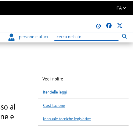
ITA
@
persone e uffici
Eseg
Ricerca
Vedi inoltre
Iter delle leggi
so al
Costituzione
one e
Manuale tecniche legislative