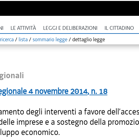
NI
LE ATTIVITÀ
LEGGI E DELIBERAZIONI
IL CITTADINO
ricerca
/
lista
/
sommario legge
/
dettaglio legge
gionali
egionale
4 novembre 2014
, n.
18
mento degli interventi a favore dell’acces
 delle imprese e a sostegno della promozi
viluppo economico.