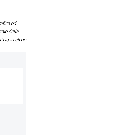
afica ed
iale della
utivo in alcun