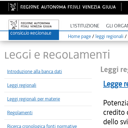
L'ISTITUZIONE
GLI ORGA
Home page
/
leggi regionali
/
LEGGI E REGOLAMENTI
Leggi re
Introduzione alla banca dati
Legge r
Leggi regionali
Leggi regionali per materie
Potenzia
credito
Regolamenti
dello s
Ricerca cronologica fonti normative