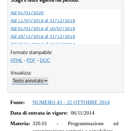
Scegli il testo vigente nel periodo:
dal 01/01/2020
dal 11/07/2019 al 31/12/2019
dal 01/01/2019 al 10/07/2019
dal 20/12/2018 al 31/12/2018
dal 08/11/2018 al 19/12/2018
dal 29/03/2018 al 07/11/2018
Formato stampabile:
dal 15/02/2018 al 28/03/2018
HTML
-
PDF
-
DOC
dal 05/01/2018 al 14/02/2018
Visualizza:
dal 10/08/2017 al 04/01/2018
dal 13/08/2016 al 09/08/2017
dal 13/01/2016 al 12/08/2016
dal 11/08/2015 al 12/01/2016
Fonte:
NUMERO 43 - 22 OTTOBRE 2014
dal 07/01/2015 al 10/08/2015
Data di entrata in vigore:
06/11/2014
dal 01/01/2015 al 06/01/2015
dal 06/11/2014 al 31/12/2014
Materia:
320.01
-
Programmazione ed