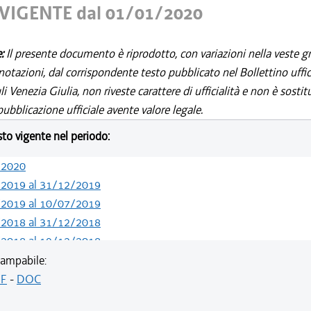
VIGENTE dal 01/01/2020
e:
Il presente documento è riprodotto, con variazioni nella veste gr
notazioni, dal corrispondente testo pubblicato nel Bollettino uffic
i Venezia Giulia, non riveste carattere di ufficialità e non è sostit
ubblicazione ufficiale avente valore legale.
esto vigente nel periodo:
/2020
/2019 al 31/12/2019
/2019 al 10/07/2019
/2018 al 31/12/2018
/2018 al 19/12/2018
/2018 al 07/11/2018
ampabile:
/2018 al 28/03/2018
F
-
DOC
/2018 al 14/02/2018