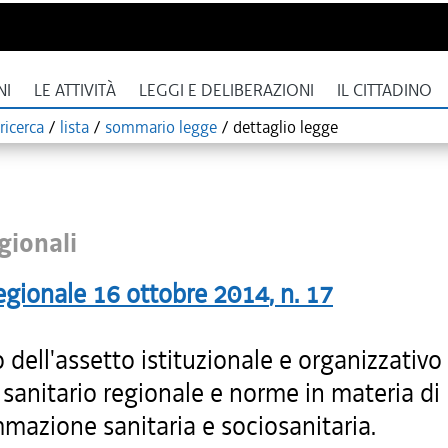
NI
LE ATTIVITÀ
LEGGI E DELIBERAZIONI
IL CITTADINO
ricerca
/
lista
/
sommario legge
/
dettaglio legge
gionali
egionale
16 ottobre 2014
, n.
17
 dell'assetto istituzionale e organizzativo
 sanitario regionale e norme in materia di
mazione sanitaria e sociosanitaria.