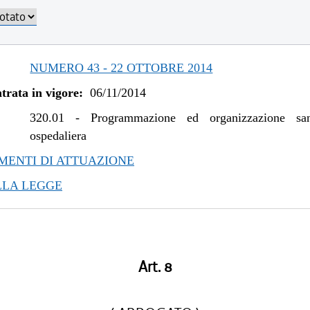
/2017 al 04/01/2018
/2016 al 09/08/2017
/2016 al 12/08/2016
/2015 al 12/01/2016
NUMERO 43 - 22 OTTOBRE 2014
/2015 al 10/08/2015
trata in vigore:
06/11/2014
/2015 al 06/01/2015
/2014 al 31/12/2014
320.01
-
Programmazione ed organizzazione san
ospedaliera
ENTI DI ATTUAZIONE
LLA LEGGE
Art. 8