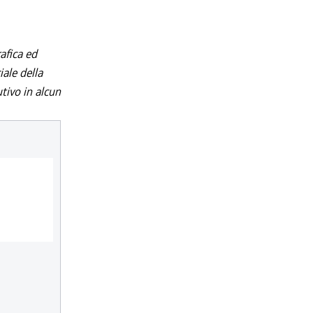
afica ed
iale della
utivo in alcun