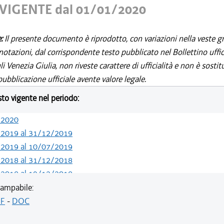
VIGENTE dal 01/01/2020
e:
Il presente documento è riprodotto, con variazioni nella veste gr
notazioni, dal corrispondente testo pubblicato nel Bollettino uffic
i Venezia Giulia, non riveste carattere di ufficialità e non è sostit
ubblicazione ufficiale avente valore legale.
esto vigente nel periodo:
/2020
/2019 al 31/12/2019
/2019 al 10/07/2019
/2018 al 31/12/2018
/2018 al 19/12/2018
/2018 al 07/11/2018
ampabile:
/2018 al 28/03/2018
F
-
DOC
/2018 al 14/02/2018