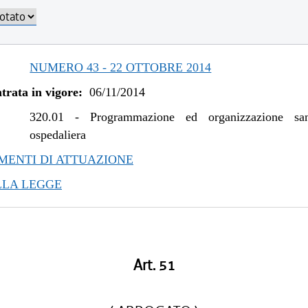
/2017 al 04/01/2018
/2016 al 09/08/2017
/2016 al 12/08/2016
/2015 al 12/01/2016
NUMERO 43 - 22 OTTOBRE 2014
/2015 al 10/08/2015
trata in vigore:
06/11/2014
/2015 al 06/01/2015
/2014 al 31/12/2014
320.01
-
Programmazione ed organizzazione san
ospedaliera
ENTI DI ATTUAZIONE
LLA LEGGE
Art. 51