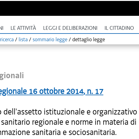
NI
LE ATTIVITÀ
LEGGI E DELIBERAZIONI
IL CITTADINO
ricerca
/
lista
/
sommario legge
/
dettaglio legge
gionali
egionale
16 ottobre 2014
, n.
17
 dell'assetto istituzionale e organizzativo
 sanitario regionale e norme in materia di
mazione sanitaria e sociosanitaria.