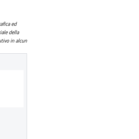
afica ed
iale della
utivo in alcun