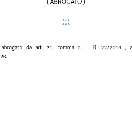
( ABROGATO )
(1)
o abrogato da art. 71, comma 2, L. R. 22/2019 , a
020.