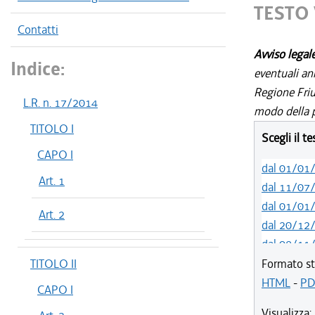
TESTO 
Contatti
Avviso legal
Indice:
eventuali an
Regione Friul
L.R. n. 17/2014
modo della p
TITOLO I
Scegli il t
CAPO I
dal 01/01
Art. 1
dal 11/07
dal 01/01
Art. 2
dal 20/12
dal 08/11
dal 29/03
TITOLO II
Formato st
dal 15/02
HTML
-
PD
CAPO I
dal 05/01
Visualizza: