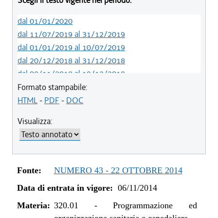
Scegli il testo vigente nel periodo:
dal 01/01/2020
dal 11/07/2019 al 31/12/2019
dal 01/01/2019 al 10/07/2019
dal 20/12/2018 al 31/12/2018
dal 08/11/2018 al 19/12/2018
dal 29/03/2018 al 07/11/2018
Formato stampabile:
dal 15/02/2018 al 28/03/2018
HTML
-
PDF
-
DOC
dal 05/01/2018 al 14/02/2018
Visualizza:
dal 10/08/2017 al 04/01/2018
dal 13/08/2016 al 09/08/2017
dal 13/01/2016 al 12/08/2016
dal 11/08/2015 al 12/01/2016
Fonte:
NUMERO 43 - 22 OTTOBRE 2014
dal 07/01/2015 al 10/08/2015
Data di entrata in vigore:
06/11/2014
dal 01/01/2015 al 06/01/2015
dal 06/11/2014 al 31/12/2014
Materia:
320.01
-
Programmazione ed