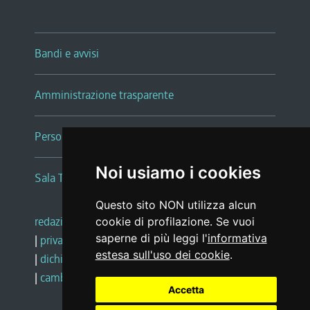
Bandi e avvisi
Amministrazione trasparente
Persone e Uffici
Noi usiamo i cookies
Sala Tiziano Tessitori
Questo sito NON utilizza alcun
redazione web
|
note legali
|
glossario
cookie di profilazione. Se vuoi
saperne di più leggi l'
informativa
|
privacy
|
social media policy
estesa sull'uso dei cookie
.
|
dichiarazione di accessibilità
|
feedback
|
cambio preferenze cookie
Accetta