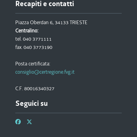
Recapiti e contatti
Piazza Oberdan 6, 34133 TRIESTE
Centralino:
tel. 040 3771111
fax. 040 3773190
Posta certificata:
consiglio@certregione.fvg.it
C.F. 80016340327
Seguici su