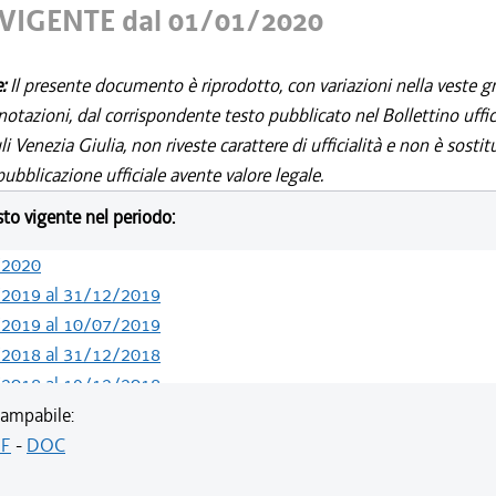
VIGENTE dal 01/01/2020
e:
Il presente documento è riprodotto, con variazioni nella veste gr
notazioni, dal corrispondente testo pubblicato nel Bollettino uffic
i Venezia Giulia, non riveste carattere di ufficialità e non è sostit
ubblicazione ufficiale avente valore legale.
esto vigente nel periodo:
/2020
/2019 al 31/12/2019
/2019 al 10/07/2019
/2018 al 31/12/2018
/2018 al 19/12/2018
/2018 al 07/11/2018
ampabile:
/2018 al 28/03/2018
F
-
DOC
/2018 al 14/02/2018