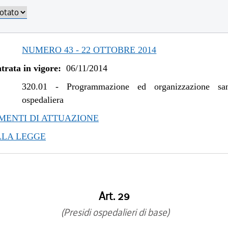
/2017 al 04/01/2018
/2016 al 09/08/2017
/2016 al 12/08/2016
/2015 al 12/01/2016
NUMERO 43 - 22 OTTOBRE 2014
/2015 al 10/08/2015
trata in vigore:
06/11/2014
/2015 al 06/01/2015
/2014 al 31/12/2014
320.01
-
Programmazione ed organizzazione san
ospedaliera
ENTI DI ATTUAZIONE
LLA LEGGE
Art. 29
(Presidi ospedalieri di base)