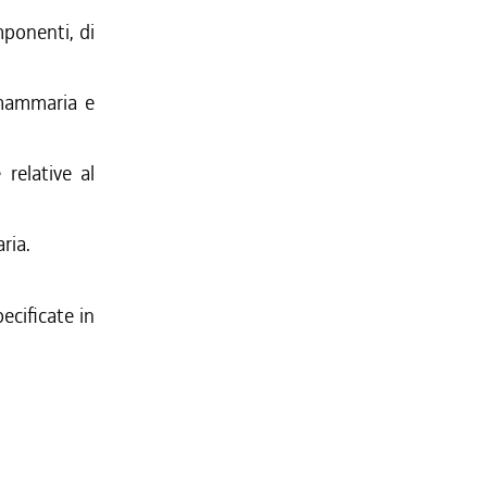
mponenti, di
 mammaria e
 relative al
ria.
ecificate in