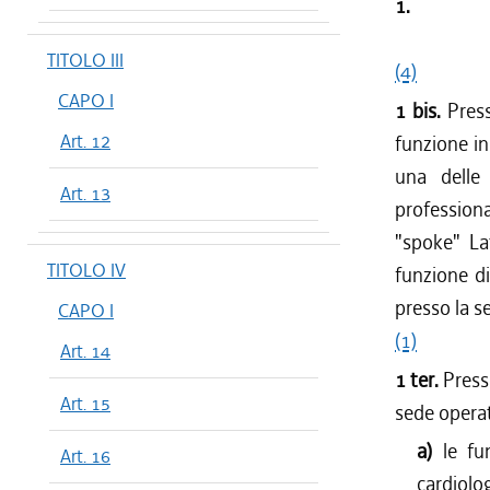
1.
TITOLO III
(4)
CAPO I
1 bis.
Press
Art. 12
funzione in
una delle 
Art. 13
professiona
"spoke" Lat
TITOLO IV
funzione di
presso la s
CAPO I
(1)
Art. 14
1 ter.
Press
Art. 15
sede operat
a)
le fu
Art. 16
cardiolog