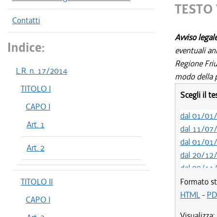
TESTO 
Contatti
Avviso legal
Indice:
eventuali an
Regione Friul
L.R. n. 17/2014
modo della p
TITOLO I
Scegli il t
CAPO I
dal 01/01
Art. 1
dal 11/07
dal 01/01
Art. 2
dal 20/12
dal 08/11
dal 29/03
TITOLO II
Formato st
dal 15/02
HTML
-
PD
CAPO I
dal 05/01
Visualizza: