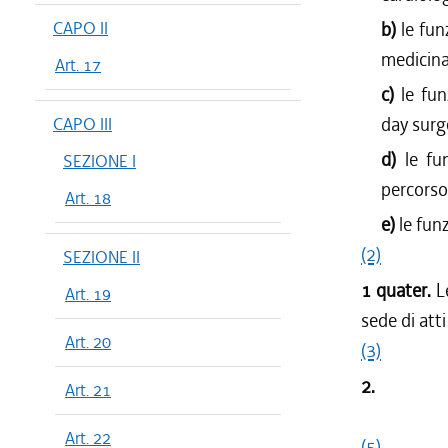
CAPO II
b)
le fun
medicina
Art. 17
c)
le fu
day surg
CAPO III
d)
le fu
SEZIONE I
percorso 
Art. 18
e)
le fun
(2)
SEZIONE II
1 quater.
L
Art. 19
sede di att
Art. 20
(3)
2.
Art. 21
Art. 22
(5)