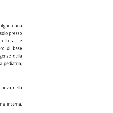
svolgono una
 solo presso
rutturali e
iero di base
egenze della
a pediatria,
anova, nella
na interna,