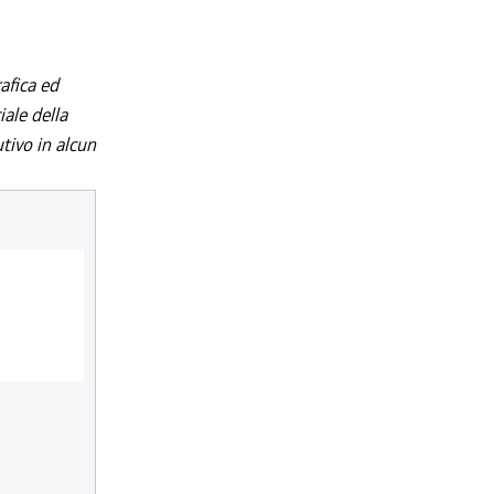
afica ed
iale della
utivo in alcun