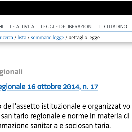
NI
LE ATTIVITÀ
LEGGI E DELIBERAZIONI
IL CITTADINO
ricerca
/
lista
/
sommario legge
/
dettaglio legge
gionali
egionale
16 ottobre 2014
, n.
17
 dell'assetto istituzionale e organizzativo
 sanitario regionale e norme in materia di
mazione sanitaria e sociosanitaria.