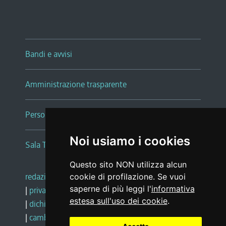
Bandi e avvisi
Amministrazione trasparente
Persone e Uffici
Noi usiamo i cookies
Sala Tiziano Tessitori
Questo sito NON utilizza alcun
redazione web
|
note legali
|
glossario
cookie di profilazione. Se vuoi
saperne di più leggi l'
informativa
|
privacy
|
social media policy
estesa sull'uso dei cookie
.
|
dichiarazione di accessibilità
|
feedback
|
cambio preferenze cookie