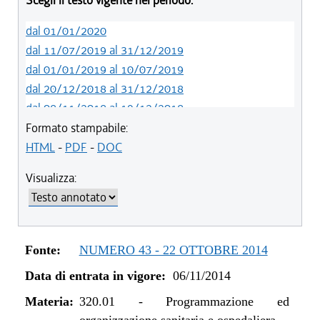
Scegli il testo vigente nel periodo:
dal 01/01/2020
dal 11/07/2019 al 31/12/2019
dal 01/01/2019 al 10/07/2019
dal 20/12/2018 al 31/12/2018
dal 08/11/2018 al 19/12/2018
dal 29/03/2018 al 07/11/2018
Formato stampabile:
dal 15/02/2018 al 28/03/2018
HTML
-
PDF
-
DOC
dal 05/01/2018 al 14/02/2018
Visualizza:
dal 10/08/2017 al 04/01/2018
dal 13/08/2016 al 09/08/2017
dal 13/01/2016 al 12/08/2016
dal 11/08/2015 al 12/01/2016
Fonte:
NUMERO 43 - 22 OTTOBRE 2014
dal 07/01/2015 al 10/08/2015
Data di entrata in vigore:
06/11/2014
dal 01/01/2015 al 06/01/2015
dal 06/11/2014 al 31/12/2014
Materia:
320.01
-
Programmazione ed