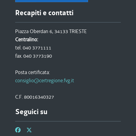
Recapiti e contatti
Piazza Oberdan 6, 34133 TRIESTE
Centralino:
tel. 040 3771111
fax. 040 3773190
Posta certificata:
consiglio@certregione.fvg.it
C.F. 80016340327
Seguici su