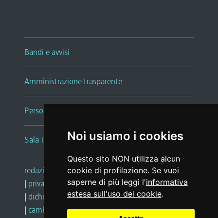
Bandi e avvisi
Amministrazione trasparente
Persone e Uffici
Noi usiamo i cookies
Sala Tiziano Tessitori
Questo sito NON utilizza alcun
redazione web
|
note legali
|
glossario
cookie di profilazione. Se vuoi
saperne di più leggi l'
informativa
|
privacy
|
social media policy
estesa sull'uso dei cookie
.
|
dichiarazione di accessibilità
|
feedback
|
cambio preferenze cookie