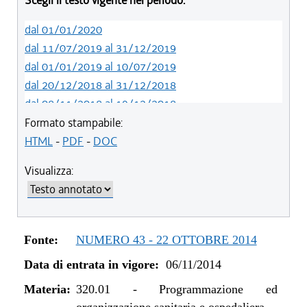
Scegli il testo vigente nel periodo:
dal 01/01/2020
dal 11/07/2019 al 31/12/2019
dal 01/01/2019 al 10/07/2019
dal 20/12/2018 al 31/12/2018
dal 08/11/2018 al 19/12/2018
dal 29/03/2018 al 07/11/2018
Formato stampabile:
dal 15/02/2018 al 28/03/2018
HTML
-
PDF
-
DOC
dal 05/01/2018 al 14/02/2018
Visualizza:
dal 10/08/2017 al 04/01/2018
dal 13/08/2016 al 09/08/2017
dal 13/01/2016 al 12/08/2016
dal 11/08/2015 al 12/01/2016
Fonte:
NUMERO 43 - 22 OTTOBRE 2014
dal 07/01/2015 al 10/08/2015
Data di entrata in vigore:
06/11/2014
dal 01/01/2015 al 06/01/2015
dal 06/11/2014 al 31/12/2014
Materia:
320.01
-
Programmazione ed