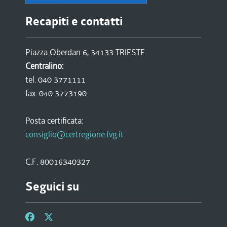
Recapiti e contatti
Piazza Oberdan 6, 34133 TRIESTE
Centralino:
tel. 040 3771111
fax. 040 3773190
Posta certificata:
consiglio@certregione.fvg.it
C.F. 80016340327
Seguici su