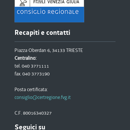
Recapiti e contatti
Piazza Oberdan 6, 34133 TRIESTE
Centralino:
tel. 040 3771111
fax. 040 3773190
Posta certificata:
consiglio@certregione.fvg.it
C.F. 80016340327
Seguici su