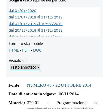
Scegli il testo vigente nel periodo:
dal 01/01/2020
dal 11/07/2019 al 31/12/2019
dal 01/01/2019 al 10/07/2019
dal 20/12/2018 al 31/12/2018
dal 08/11/2018 al 19/12/2018
dal 29/03/2018 al 07/11/2018
Formato stampabile:
dal 15/02/2018 al 28/03/2018
HTML
-
PDF
-
DOC
dal 05/01/2018 al 14/02/2018
Visualizza:
dal 10/08/2017 al 04/01/2018
dal 13/08/2016 al 09/08/2017
dal 13/01/2016 al 12/08/2016
dal 11/08/2015 al 12/01/2016
Fonte:
NUMERO 43 - 22 OTTOBRE 2014
dal 07/01/2015 al 10/08/2015
Data di entrata in vigore:
06/11/2014
dal 01/01/2015 al 06/01/2015
dal 06/11/2014 al 31/12/2014
Materia:
320.01
-
Programmazione ed