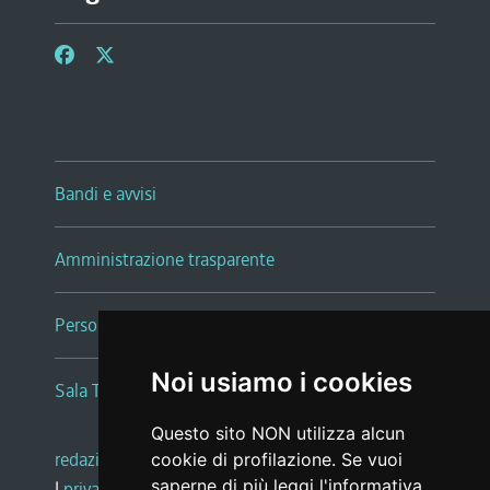
Bandi e avvisi
Amministrazione trasparente
Persone e Uffici
Noi usiamo i cookies
Sala Tiziano Tessitori
Questo sito NON utilizza alcun
redazione web
|
note legali
|
glossario
cookie di profilazione. Se vuoi
saperne di più leggi l'
informativa
|
privacy
|
social media policy