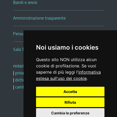
Bandi e avvisi
Amministrazione trasparente
Persone e Uffici
Noi usiamo i cookies
Sala Tiziano Tessitori
Questo sito NON utilizza alcun
redazione web
|
note legali
|
glossario
cookie di profilazione. Se vuoi
saperne di più leggi l'
informativa
|
privacy
|
social media policy
estesa sull'uso dei cookie
.
|
dichiarazione di accessibilità
|
feedback
|
cambio preferenze cookie
Accetta
Rifiuta
Realizzato da
Cambia le preferenze