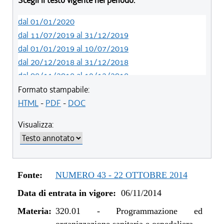
Scegli il testo vigente nel periodo:
dal 01/01/2020
dal 11/07/2019 al 31/12/2019
dal 01/01/2019 al 10/07/2019
dal 20/12/2018 al 31/12/2018
dal 08/11/2018 al 19/12/2018
dal 29/03/2018 al 07/11/2018
Formato stampabile:
dal 15/02/2018 al 28/03/2018
HTML
-
PDF
-
DOC
dal 05/01/2018 al 14/02/2018
Visualizza:
dal 10/08/2017 al 04/01/2018
dal 13/08/2016 al 09/08/2017
dal 13/01/2016 al 12/08/2016
dal 11/08/2015 al 12/01/2016
Fonte:
NUMERO 43 - 22 OTTOBRE 2014
dal 07/01/2015 al 10/08/2015
Data di entrata in vigore:
06/11/2014
dal 01/01/2015 al 06/01/2015
dal 06/11/2014 al 31/12/2014
Materia:
320.01
-
Programmazione ed