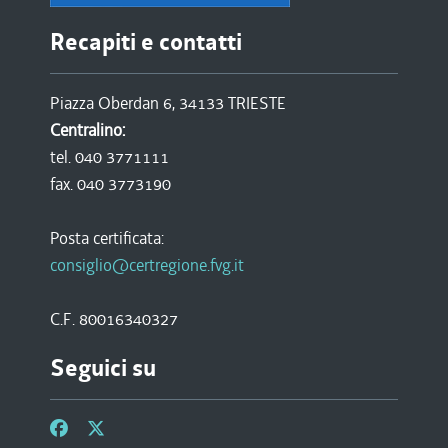
Recapiti e contatti
Piazza Oberdan 6, 34133 TRIESTE
Centralino:
tel. 040 3771111
fax. 040 3773190
Posta certificata:
consiglio@certregione.fvg.it
C.F. 80016340327
Seguici su