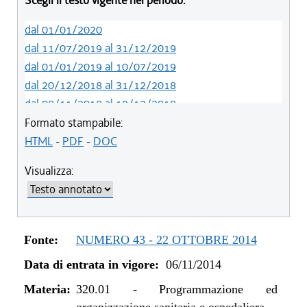
Scegli il testo vigente nel periodo:
dal 01/01/2020
dal 11/07/2019 al 31/12/2019
dal 01/01/2019 al 10/07/2019
dal 20/12/2018 al 31/12/2018
dal 08/11/2018 al 19/12/2018
dal 29/03/2018 al 07/11/2018
Formato stampabile:
dal 15/02/2018 al 28/03/2018
HTML
-
PDF
-
DOC
dal 05/01/2018 al 14/02/2018
Visualizza:
dal 10/08/2017 al 04/01/2018
dal 13/08/2016 al 09/08/2017
dal 13/01/2016 al 12/08/2016
dal 11/08/2015 al 12/01/2016
Fonte:
NUMERO 43 - 22 OTTOBRE 2014
dal 07/01/2015 al 10/08/2015
Data di entrata in vigore:
06/11/2014
dal 01/01/2015 al 06/01/2015
dal 06/11/2014 al 31/12/2014
Materia:
320.01
-
Programmazione ed