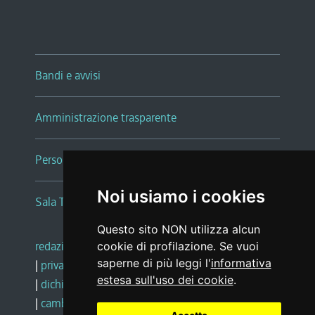
Bandi e avvisi
Amministrazione trasparente
Persone e Uffici
Noi usiamo i cookies
Sala Tiziano Tessitori
Questo sito NON utilizza alcun
redazione web
|
note legali
|
glossario
cookie di profilazione. Se vuoi
saperne di più leggi l'
informativa
|
privacy
|
social media policy
estesa sull'uso dei cookie
.
|
dichiarazione di accessibilità
|
feedback
|
cambio preferenze cookie