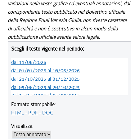
variazioni nella veste grafica ed eventuali annotazioni, dal
corrispondente testo pubblicato nel Bollettino ufficiale
della Regione Friuli Venezia Giulia, non riveste carattere
di ufficialità e non è sostitutivo in alcun modo della
pubblicazione ufficiale avente valore legale.
Scegli il testo vigente nel periodo:
dal 11/06/2026
dal 01/01/2026 al 10/06/2026
dal 21/10/2025 al 31/12/2025
dal 05/06/2025 al 20/10/2025
dal 01/01/2025 al 04/06/2025
dal 27/10/2024 al 31/12/2024
Formato stampabile:
dal 10/08/2024 al 26/10/2024
HTML
-
PDF
-
DOC
dal 14/05/2024 al 09/08/2024
Visualizza:
dal 01/01/2024 al 13/05/2024
dal 31/10/2023 al 31/12/2023