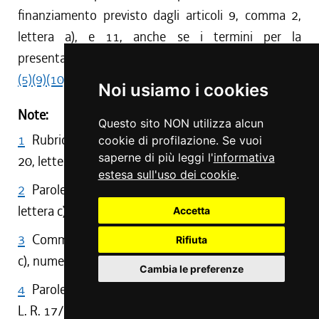
finanziamento previsto dagli articoli 9, comma 2,
lettera a), e 11, anche se i termini per la
presentazione delle domande sono scaduti.
(5)
(9)
(10)
(11)
Noi usiamo i cookies
Note:
Questo sito NON utilizza alcun
1
Rubrica dell'articolo sostituita da art. 3, comma
cookie di profilazione. Se vuoi
saperne di più leggi l'
informativa
20, lettera c), numero 1), L. R. 33/2015
estesa sull'uso dei cookie
.
2
Parole sostituite al comma 1 da art. 3, comma 20,
lettera c), numero 2), L. R. 33/2015
Accetta
3
Comma 2 sostituito da art. 3, comma 20, lettera
Rifiuta
c), numero 3), L. R. 33/2015
Cambia le preferenze
4
Parole aggiunte al comma 2 da art. 3, comma 1,
L. R. 17/2016