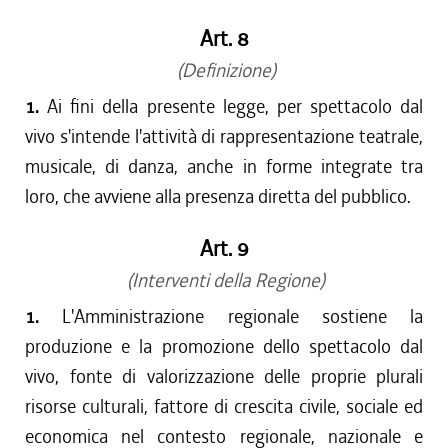
dal 08/11/2018 al 31/12/2018
dal 10/08/2017 al 07/11/2018
Art. 8
dal 18/05/2017 al 09/08/2017
(Definizione)
dal 01/12/2016 al 17/05/2017
1.
Ai fini della presente legge, per spettacolo dal
dal 10/11/2016 al 30/11/2016
vivo s'intende l'attività di rappresentazione teatrale,
dal 13/08/2016 al 09/11/2016
musicale, di danza, anche in forme integrate tra
dal 13/05/2016 al 12/08/2016
loro, che avviene alla presenza diretta del pubblico.
dal 26/02/2016 al 12/05/2016
dal 13/01/2016 al 25/02/2016
Art. 9
dal 01/01/2016 al 12/01/2016
dal 11/08/2015 al 31/12/2015
(Interventi della Regione)
dal 31/03/2015 al 10/08/2015
1.
L'Amministrazione regionale sostiene la
dal 07/01/2015 al 30/03/2015
produzione e la promozione dello spettacolo dal
dal 04/09/2014 al 06/01/2015
vivo, fonte di valorizzazione delle proprie plurali
risorse culturali, fattore di crescita civile, sociale ed
economica nel contesto regionale, nazionale e