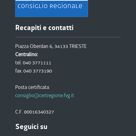
Recapiti e contatti
Piazza Oberdan 6, 34133 TRIESTE
Centralino:
tel. 040 3771111
fax. 040 3773190
Posta certificata:
consiglio@certregione.fvg.it
C.F. 80016340327
Seguici su