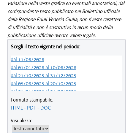
variazioni nella veste grafica ed eventuali annotazioni, dal
corrispondente testo pubblicato nel Bollettino ufficiale
della Regione Friuli Venezia Giulia, non riveste carattere
di ufficialità e non è sostitutivo in alcun modo della
pubblicazione ufficiale avente valore legale.
Scegli il testo vigente nel periodo:
dal 11/06/2026
dal 01/01/2026 al 10/06/2026
dal 21/10/2025 al 31/12/2025
dal 05/06/2025 al 20/10/2025
dal 01/01/2025 al 04/06/2025
dal 27/10/2024 al 31/12/2024
Formato stampabile:
dal 10/08/2024 al 26/10/2024
HTML
-
PDF
-
DOC
dal 14/05/2024 al 09/08/2024
Visualizza:
dal 01/01/2024 al 13/05/2024
dal 31/10/2023 al 31/12/2023