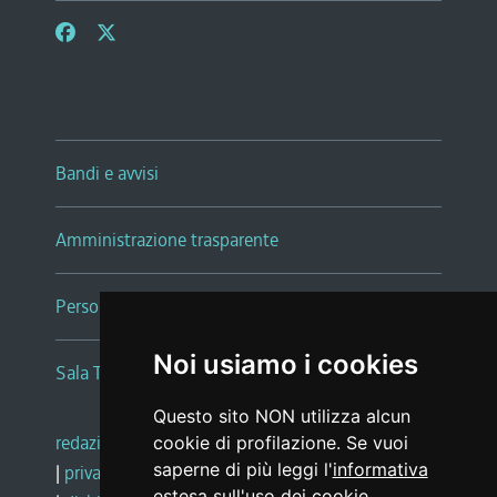
Bandi e avvisi
Amministrazione trasparente
Persone e Uffici
Noi usiamo i cookies
Sala Tiziano Tessitori
Questo sito NON utilizza alcun
redazione web
|
note legali
|
glossario
cookie di profilazione. Se vuoi
saperne di più leggi l'
informativa
|
privacy
|
social media policy
estesa sull'uso dei cookie
.