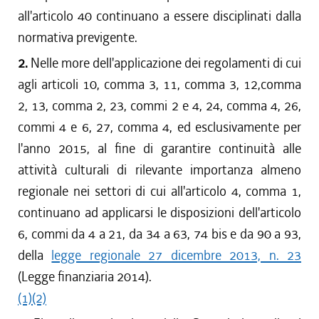
dal 08/11/2018 al 31/12/2018
all'articolo 40 continuano a essere disciplinati dalla
dal 10/08/2017 al 07/11/2018
normativa previgente.
dal 18/05/2017 al 09/08/2017
2.
dal 01/12/2016 al 17/05/2017
Nelle more dell'applicazione dei regolamenti di cui
dal 10/11/2016 al 30/11/2016
agli articoli 10, comma 3, 11, comma 3, 12,comma
dal 13/08/2016 al 09/11/2016
2, 13, comma 2, 23, commi 2 e 4, 24, comma 4, 26,
dal 13/05/2016 al 12/08/2016
commi 4 e 6, 27, comma 4, ed esclusivamente per
dal 26/02/2016 al 12/05/2016
l'anno 2015, al fine di garantire continuità alle
dal 13/01/2016 al 25/02/2016
attività culturali di rilevante importanza almeno
dal 01/01/2016 al 12/01/2016
regionale nei settori di cui all'articolo 4, comma 1,
dal 11/08/2015 al 31/12/2015
continuano ad applicarsi le disposizioni dell'articolo
dal 31/03/2015 al 10/08/2015
6, commi da 4 a 21, da 34 a 63, 74 bis e da 90 a 93,
dal 07/01/2015 al 30/03/2015
della
dal 04/09/2014 al 06/01/2015
legge regionale 27 dicembre 2013, n. 23
(Legge finanziaria 2014).
(1)
(2)