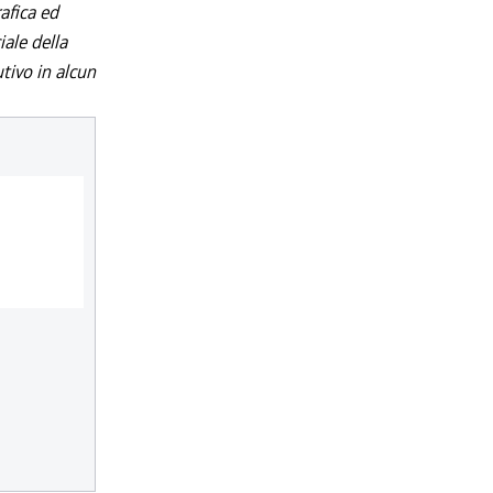
afica ed
iale della
utivo in alcun