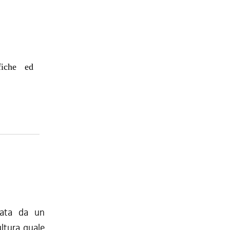
afiche ed
icata da un
ultura quale