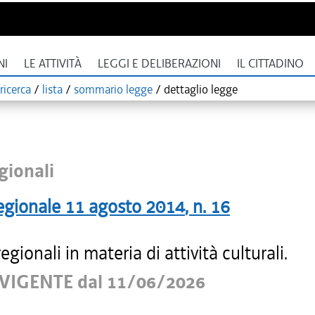
NI
LE ATTIVITÀ
LEGGI E DELIBERAZIONI
IL CITTADINO
ricerca
/
lista
/
sommario legge
/
dettaglio legge
gionali
egionale
11 agosto 2014
, n.
16
gionali in materia di attività culturali.
VIGENTE dal 11/06/2026