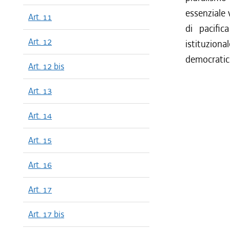
dal 10/08
essenziale 
Art. 11
dal 18/05
di pacifi
dal 01/12
Art. 12
istituzion
dal 10/11
democratica
dal 13/08
Art. 12 bis
dal 13/05
dal 26/02
Art. 13
dal 13/01
dal 01/01
Art. 14
dal 11/08
Art. 15
dal 31/03
dal 07/01
Art. 16
dal 04/09
Art. 17
Art. 17 bis