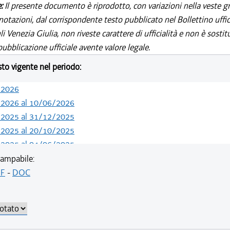
e:
Il presente documento è riprodotto, con variazioni nella veste gr
notazioni, dal corrispondente testo pubblicato nel Bollettino uffic
i Venezia Giulia, non riveste carattere di ufficialità e non è sostit
ubblicazione ufficiale avente valore legale.
esto vigente nel periodo:
/2026
/2026 al 10/06/2026
/2025 al 31/12/2025
/2025 al 20/10/2025
/2025 al 04/06/2025
/2024 al 31/12/2024
ampabile:
/2024 al 26/10/2024
F
-
DOC
/2024 al 09/08/2024
/2024 al 13/05/2024
/2023 al 31/12/2023
/2023 al 30/10/2023