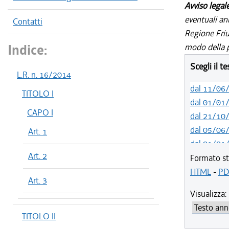
Avviso legal
eventuali an
Contatti
Regione Friul
Indice:
modo della p
Scegli il t
L.R. n. 16/2014
dal 11/06
TITOLO I
dal 01/01
CAPO I
dal 21/10
dal 05/06
Art. 1
dal 01/01
Art. 2
dal 27/10
Formato st
dal 10/08
HTML
-
PD
Art. 3
dal 14/05
Visualizza:
dal 01/01
dal 31/10
TITOLO II
dal 12/08