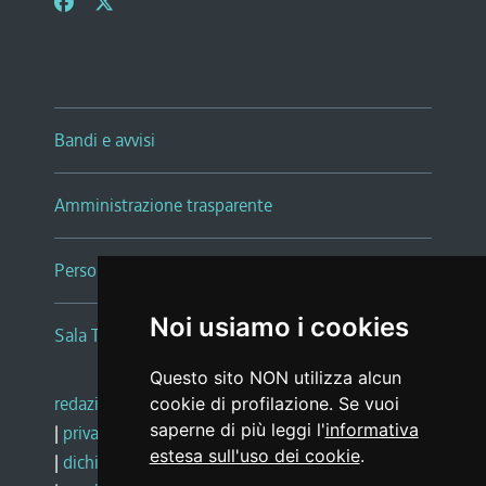
Bandi e avvisi
Amministrazione trasparente
Persone e Uffici
Noi usiamo i cookies
Sala Tiziano Tessitori
Questo sito NON utilizza alcun
redazione web
|
note legali
|
glossario
cookie di profilazione. Se vuoi
saperne di più leggi l'
informativa
|
privacy
|
social media policy
estesa sull'uso dei cookie
.
|
dichiarazione di accessibilità
|
feedback