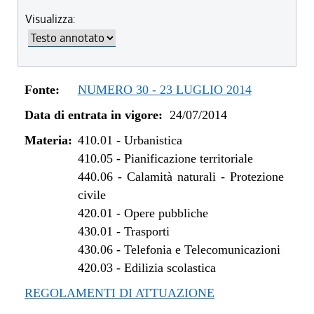
dal 01/01/2019 al 21/06/2019
Visualizza:
dal 27/07/2017 al 31/12/2018
dal 09/01/2017 al 26/07/2017
dal 13/08/2016 al 08/01/2017
dal 13/01/2016 al 12/08/2016
Fonte:
NUMERO 30 - 23 LUGLIO 2014
dal 22/10/2015 al 12/01/2016
Data di entrata in vigore:
24/07/2014
dal 11/08/2015 al 21/10/2015
dal 07/01/2015 al 10/08/2015
Materia:
410.01
-
Urbanistica
dal 01/01/2015 al 06/01/2015
410.05
-
Pianificazione territoriale
dal 08/08/2014 al 31/12/2014
440.06
-
Calamità naturali - Protezione
civile
dal 24/07/2014 al 07/08/2014
420.01
-
Opere pubbliche
430.01
-
Trasporti
430.06
-
Telefonia e Telecomunicazioni
420.03
-
Edilizia scolastica
REGOLAMENTI DI ATTUAZIONE