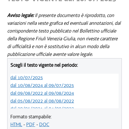
Avviso legale:
Il presente documento è riprodotto, con
variazioni nella veste grafica ed eventuali annotazioni, dal
corrispondente testo pubblicato nel Bollettino ufficiale
della Regione Friuli Venezia Giulia, non riveste carattere
di ufficialità e non è sostitutivo in alcun modo della
pubblicazione ufficiale avente valore legale.
Scegli il testo vigente nel periodo:
dal 10/07/2025
dal 10/08/2024 al 09/07/2025
dal 09/08/2022 al 09/08/2024
dal 05/08/2022 al 08/08/2022
dal 20/05/2021 al 04/08/2022
dal 10/08/2019 al 19/05/2021
Formato stampabile:
dal 22/06/2019 al 09/08/2019
HTML
-
PDF
-
DOC