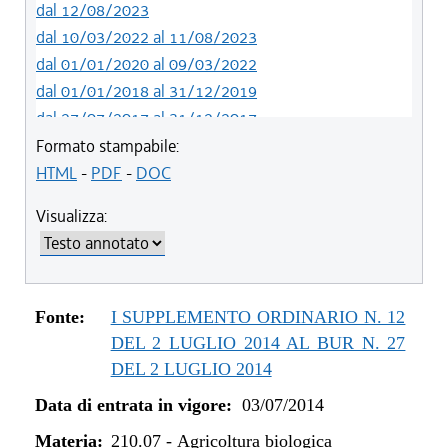
dal 12/08/2023
dal 10/03/2022 al 11/08/2023
dal 01/01/2020 al 09/03/2022
dal 01/01/2018 al 31/12/2019
dal 27/07/2017 al 31/12/2017
dal 13/01/2016 al 26/07/2017
Formato stampabile:
dal 07/01/2015 al 12/01/2016
HTML
-
PDF
-
DOC
dal 03/07/2014 al 06/01/2015
Visualizza:
Fonte:
I SUPPLEMENTO ORDINARIO N. 12
DEL 2 LUGLIO 2014 AL BUR N. 27
DEL 2 LUGLIO 2014
Data di entrata in vigore:
03/07/2014
Materia:
210.07
-
Agricoltura biologica