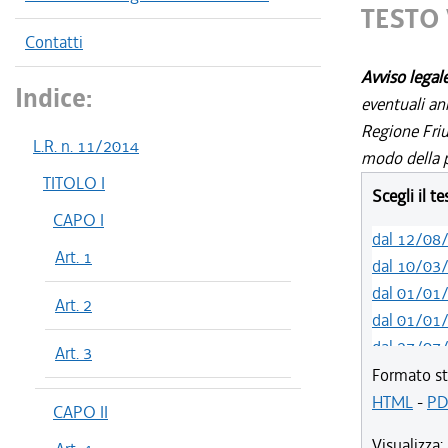
TESTO 
Contatti
Avviso legal
Indice:
eventuali an
Regione Friul
L.R. n. 11/2014
modo della p
TITOLO I
Scegli il t
CAPO I
dal 12/08
Art. 1
dal 10/03
dal 01/01
Art. 2
dal 01/01
dal 27/07
Art. 3
dal 13/01
Formato st
dal 07/01
HTML
-
PD
CAPO II
dal 03/07
Visualizza: