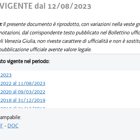
VIGENTE dal 12/08/2023
e:
Il presente documento è riprodotto, con variazioni nella veste gr
notazioni, dal corrispondente testo pubblicato nel Bollettino uffic
i Venezia Giulia, non riveste carattere di ufficialità e non è sostit
ubblicazione ufficiale avente valore legale.
esto vigente nel periodo:
/2023
/2022 al 11/08/2023
/2020 al 09/03/2022
/2018 al 31/12/2019
/2017 al 31/12/2017
/2016 al 26/07/2017
ampabile:
/2015 al 12/01/2016
F
-
DOC
/2014 al 06/01/2015