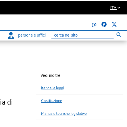
ITA
@
persone e uffici
Eseg
Ricerca
Vedi inoltre
Iter delle leggi
ia di
Costituzione
Manuale tecniche legislative