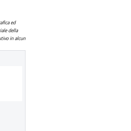
afica ed
iale della
utivo in alcun