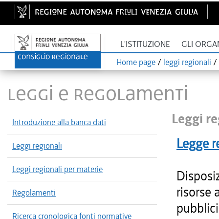
L'ISTITUZIONE
GLI ORGA
Home page
/
leggi regionali
/
LEGGI E REGOLAMENTI
Leggi re
Introduzione alla banca dati
Legge r
Leggi regionali
Leggi regionali per materie
Disposiz
risorse 
Regolamenti
pubblici
Ricerca cronologica fonti normative