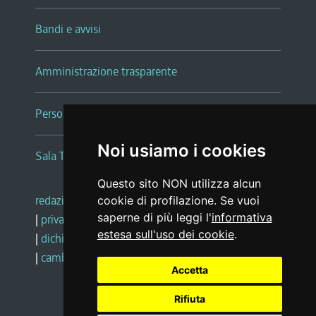
Bandi e avvisi
Amministrazione trasparente
Persone e Uffici
Noi usiamo i cookies
Sala Tiziano Tessitori
Questo sito NON utilizza alcun
redazione web
|
note legali
|
glossario
cookie di profilazione. Se vuoi
saperne di più leggi l'
informativa
|
privacy
|
social media policy
estesa sull'uso dei cookie
.
|
dichiarazione di accessibilità
|
feedback
|
cambio preferenze cookie
Accetta
Rifiuta
Realizzato da