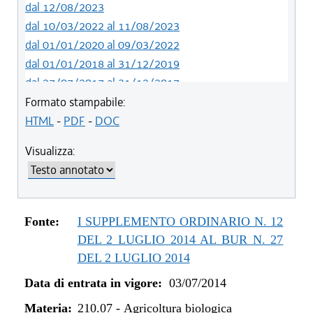
dal 12/08/2023
dal 10/03/2022 al 11/08/2023
dal 01/01/2020 al 09/03/2022
dal 01/01/2018 al 31/12/2019
dal 27/07/2017 al 31/12/2017
dal 13/01/2016 al 26/07/2017
Formato stampabile:
dal 07/01/2015 al 12/01/2016
HTML
-
PDF
-
DOC
dal 03/07/2014 al 06/01/2015
Visualizza:
Fonte:
I SUPPLEMENTO ORDINARIO N. 12
DEL 2 LUGLIO 2014 AL BUR N. 27
DEL 2 LUGLIO 2014
Data di entrata in vigore:
03/07/2014
Materia:
210.07
-
Agricoltura biologica