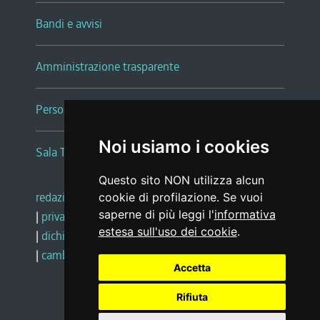
Bandi e avvisi
Amministrazione trasparente
Persone e Uffici
Noi usiamo i cookies
Sala Tiziano Tessitori
Questo sito NON utilizza alcun
redazione web
|
note legali
|
glossario
cookie di profilazione. Se vuoi
saperne di più leggi l'
informativa
|
privacy
|
social media policy
estesa sull'uso dei cookie
.
|
dichiarazione di accessibilità
|
feedback
|
cambio preferenze cookie
Accetta
Rifiuta
Realizzato da