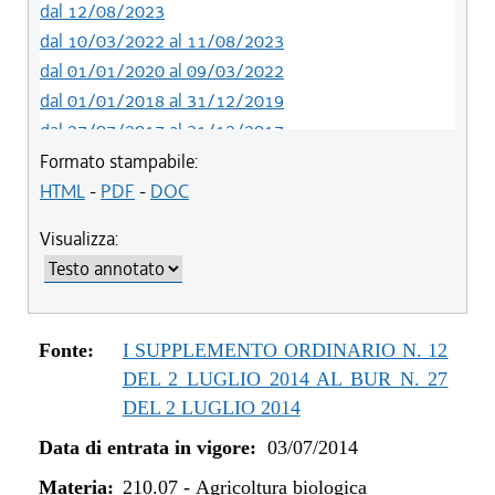
dal 12/08/2023
dal 10/03/2022 al 11/08/2023
dal 01/01/2020 al 09/03/2022
dal 01/01/2018 al 31/12/2019
dal 27/07/2017 al 31/12/2017
dal 13/01/2016 al 26/07/2017
Formato stampabile:
dal 07/01/2015 al 12/01/2016
HTML
-
PDF
-
DOC
dal 03/07/2014 al 06/01/2015
Visualizza:
Fonte:
I SUPPLEMENTO ORDINARIO N. 12
DEL 2 LUGLIO 2014 AL BUR N. 27
DEL 2 LUGLIO 2014
Data di entrata in vigore:
03/07/2014
Materia:
210.07
-
Agricoltura biologica