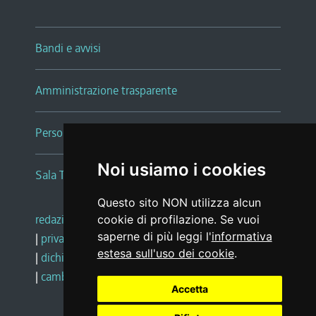
Bandi e avvisi
Amministrazione trasparente
Persone e Uffici
Noi usiamo i cookies
Sala Tiziano Tessitori
Questo sito NON utilizza alcun
redazione web
|
note legali
|
glossario
cookie di profilazione. Se vuoi
saperne di più leggi l'
informativa
|
privacy
|
social media policy
estesa sull'uso dei cookie
.
|
dichiarazione di accessibilità
|
feedback
|
cambio preferenze cookie
Accetta