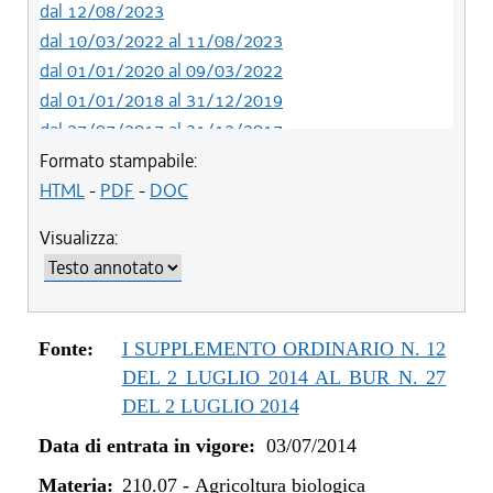
dal 12/08/2023
dal 10/03/2022 al 11/08/2023
dal 01/01/2020 al 09/03/2022
dal 01/01/2018 al 31/12/2019
dal 27/07/2017 al 31/12/2017
dal 13/01/2016 al 26/07/2017
Formato stampabile:
dal 07/01/2015 al 12/01/2016
HTML
-
PDF
-
DOC
dal 03/07/2014 al 06/01/2015
Visualizza:
Fonte:
I SUPPLEMENTO ORDINARIO N. 12
DEL 2 LUGLIO 2014 AL BUR N. 27
DEL 2 LUGLIO 2014
Data di entrata in vigore:
03/07/2014
Materia:
210.07
-
Agricoltura biologica