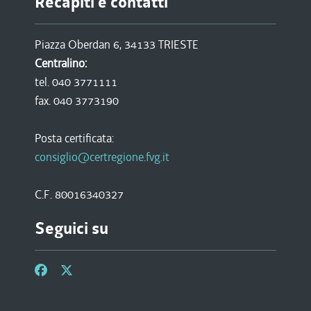
Recapiti e contatti
Piazza Oberdan 6, 34133 TRIESTE
Centralino:
tel. 040 3771111
fax. 040 3773190
Posta certificata:
consiglio@certregione.fvg.it
C.F. 80016340327
Seguici su