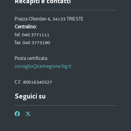
Recapiti e contatti
Piazza Oberdan 6, 34133 TRIESTE
Centralino:
tel. 040 3771111
fax. 040 3773190
Posta certificata:
consiglio@certregione.fvg.it
C.F. 80016340327
Seguici su