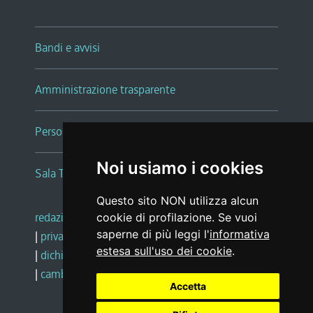
Bandi e avvisi
Amministrazione trasparente
Persone e Uffici
Noi usiamo i cookies
Sala Tiziano Tessitori
Questo sito NON utilizza alcun
redazione web
|
note legali
|
glossario
cookie di profilazione. Se vuoi
saperne di più leggi l'
informativa
|
privacy
|
social media policy
estesa sull'uso dei cookie
.
|
dichiarazione di accessibilità
|
feedback
|
cambio preferenze cookie
Accetta