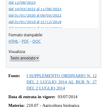
dal 12/08/2023
dal 10/03/2022 al 11/08/2023
dal 01/01/2020 al 09/03/2022
dal 01/01/2018 al 31/12/2019
dal 27/07/2017 al 31/12/2017
dal 13/01/2016 al 26/07/2017
Formato stampabile:
dal 07/01/2015 al 12/01/2016
HTML
-
PDF
-
DOC
dal 03/07/2014 al 06/01/2015
Visualizza:
Fonte:
I SUPPLEMENTO ORDINARIO N. 12
DEL 2 LUGLIO 2014 AL BUR N. 27
DEL 2 LUGLIO 2014
Data di entrata in vigore:
03/07/2014
Materia:
210.07
-
Agricoltura biologica