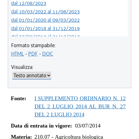
dal 12/08/2023
dal 10/03/2022 al 11/08/2023
dal 01/01/2020 al 09/03/2022
dal 01/01/2018 al 31/12/2019
dal 27/07/2017 al 31/12/2017
dal 13/01/2016 al 26/07/2017
Formato stampabile:
dal 07/01/2015 al 12/01/2016
HTML
-
PDF
-
DOC
dal 03/07/2014 al 06/01/2015
Visualizza:
Fonte:
I SUPPLEMENTO ORDINARIO N. 12
DEL 2 LUGLIO 2014 AL BUR N. 27
DEL 2 LUGLIO 2014
Data di entrata in vigore:
03/07/2014
Materia:
210.07
-
Agricoltura biologica