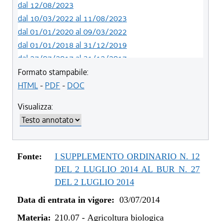
dal 12/08/2023
dal 10/03/2022 al 11/08/2023
dal 01/01/2020 al 09/03/2022
dal 01/01/2018 al 31/12/2019
dal 27/07/2017 al 31/12/2017
dal 13/01/2016 al 26/07/2017
Formato stampabile:
dal 07/01/2015 al 12/01/2016
HTML
-
PDF
-
DOC
dal 03/07/2014 al 06/01/2015
Visualizza:
Fonte:
I SUPPLEMENTO ORDINARIO N. 12
DEL 2 LUGLIO 2014 AL BUR N. 27
DEL 2 LUGLIO 2014
Data di entrata in vigore:
03/07/2014
Materia:
210.07
-
Agricoltura biologica