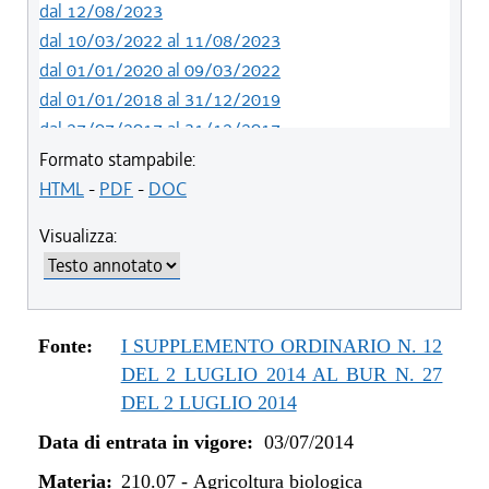
dal 12/08/2023
dal 10/03/2022 al 11/08/2023
dal 01/01/2020 al 09/03/2022
dal 01/01/2018 al 31/12/2019
dal 27/07/2017 al 31/12/2017
dal 13/01/2016 al 26/07/2017
Formato stampabile:
dal 07/01/2015 al 12/01/2016
HTML
-
PDF
-
DOC
dal 03/07/2014 al 06/01/2015
Visualizza:
Fonte:
I SUPPLEMENTO ORDINARIO N. 12
DEL 2 LUGLIO 2014 AL BUR N. 27
DEL 2 LUGLIO 2014
Data di entrata in vigore:
03/07/2014
Materia:
210.07
-
Agricoltura biologica