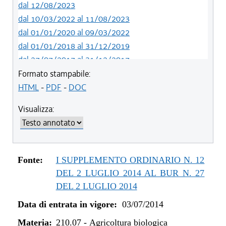
dal 12/08/2023
dal 10/03/2022 al 11/08/2023
dal 01/01/2020 al 09/03/2022
dal 01/01/2018 al 31/12/2019
dal 27/07/2017 al 31/12/2017
dal 13/01/2016 al 26/07/2017
Formato stampabile:
dal 07/01/2015 al 12/01/2016
HTML
-
PDF
-
DOC
dal 03/07/2014 al 06/01/2015
Visualizza:
Fonte:
I SUPPLEMENTO ORDINARIO N. 12
DEL 2 LUGLIO 2014 AL BUR N. 27
DEL 2 LUGLIO 2014
Data di entrata in vigore:
03/07/2014
Materia:
210.07
-
Agricoltura biologica