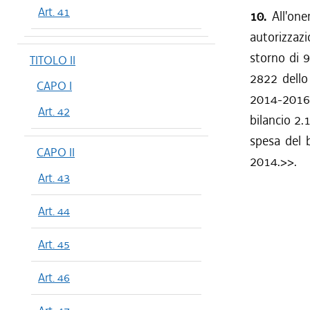
Art. 41
10.
All'on
autorizzazi
storno di 9
TITOLO II
2822 dello 
CAPO I
2014-2016 
Art. 42
bilancio 2.
spesa del b
CAPO II
2014.>>.
Art. 43
Art. 44
Art. 45
Art. 46