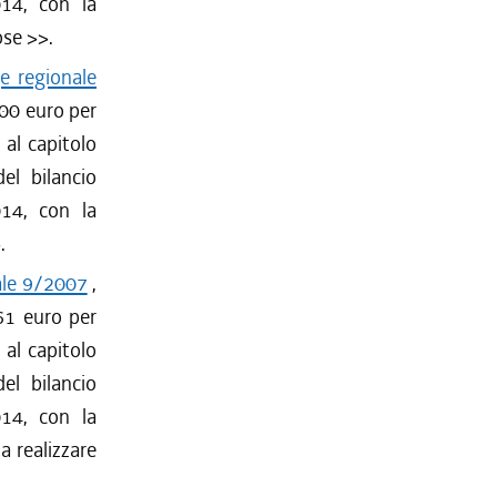
014, con la
ose
>>.
e regionale
000 euro per
 al capitolo
el bilancio
014, con la
.
nale 9/2007
,
,61 euro per
 al capitolo
el bilancio
014, con la
a realizzare