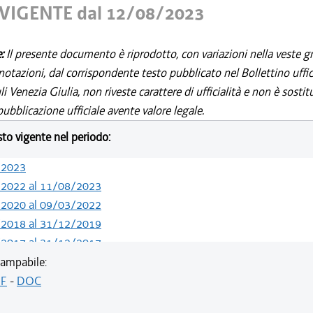
VIGENTE dal 12/08/2023
e:
Il presente documento è riprodotto, con variazioni nella veste gr
notazioni, dal corrispondente testo pubblicato nel Bollettino uffic
i Venezia Giulia, non riveste carattere di ufficialità e non è sostit
ubblicazione ufficiale avente valore legale.
esto vigente nel periodo:
/2023
/2022 al 11/08/2023
/2020 al 09/03/2022
/2018 al 31/12/2019
/2017 al 31/12/2017
/2016 al 26/07/2017
ampabile:
/2015 al 12/01/2016
F
-
DOC
/2014 al 06/01/2015