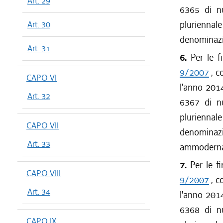
Art. 29
6365 di nu
pluriennal
Art. 30
denominaz
Art. 31
6.
Per le f
9/2007
, c
CAPO VI
l'anno 2014
Art. 32
6367 di nu
pluriennal
CAPO VII
denominaz
Art. 33
ammoderna
7.
Per le fi
CAPO VIII
9/2007
, c
Art. 34
l'anno 2014
6368 di nu
CAPO IX