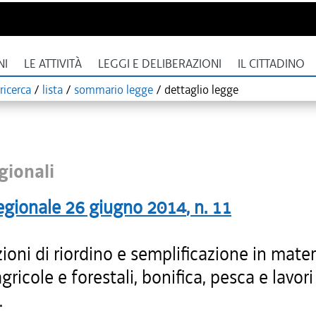
NI
LE ATTIVITÀ
LEGGI E DELIBERAZIONI
IL CITTADINO
ricerca
/
lista
/
sommario legge
/
dettaglio legge
gionali
egionale
26 giugno 2014
, n.
11
ioni di riordino e semplificazione in mater
agricole e forestali, bonifica, pesca e lavori
.