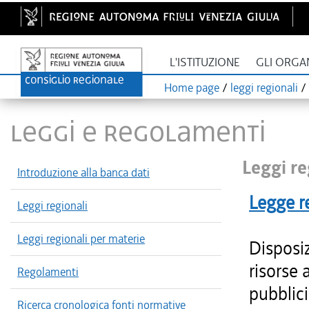
L'ISTITUZIONE
GLI ORGA
Home page
/
leggi regionali
/
LEGGI E REGOLAMENTI
Leggi re
Introduzione alla banca dati
Legge r
Leggi regionali
Leggi regionali per materie
Disposiz
risorse 
Regolamenti
pubblici
Ricerca cronologica fonti normative