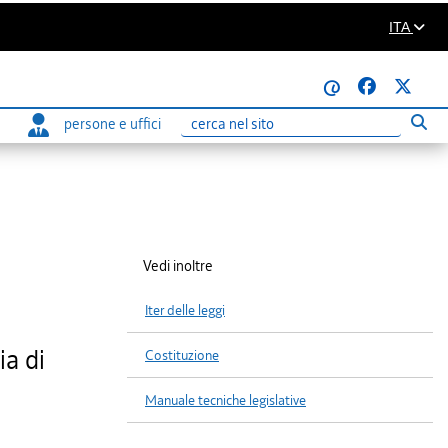
ITA
@
persone e uffici
Eseg
Ricerca
Vedi inoltre
Iter delle leggi
ia di
Costituzione
Manuale tecniche legislative