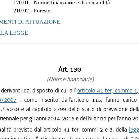
170.01
-
Norme finanziarie e di contabilità
210.02
-
Foreste
ENTI DI ATTUAZIONE
LLA LEGGE
Art. 130
(Norme finanziarie)
 derivanti dal disposto di cui all'
articolo 41 ter, comma 1,
 9/2007
, come inserito dall'articolo 115, fanno carico a
1.1.5030 e al capitolo 2799 dello stato di previsione del
uriennale per gli anni 2014-2016 e del bilancio per l'anno 20
inalità previste dall'articolo 41 ter, commi 2 e 3, della
legg
ome inseriti dall'articolo 115, è autorizzata la spesa di 6.