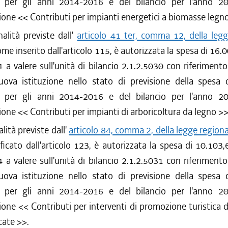
e per gli anni 2014-2016 e del bilancio per l'anno 2
ione <<
Contributi per impianti energetici a biomasse legn
nalità previste dall'
articolo 41 ter, comma 12, della legg
ome inserito dall'articolo 115, è autorizzata la spesa di 16.
 a valere sull'unità di bilancio 2.1.2.5030 con riferimento
ova istituzione nello stato di previsione della spesa d
e per gli anni 2014-2016 e del bilancio per l'anno 2
ione <<
Contributi per impianti di arboricoltura da legno
>>
alità previste dall'
articolo 84, comma 2, della legge regio
cato dall'articolo 123, è autorizzata la spesa di 10.103
 a valere sull'unità di bilancio 2.1.2.5031 con riferimento
ova istituzione nello stato di previsione della spesa d
e per gli anni 2014-2016 e del bilancio per l'anno 2
ione <<
Contributi per interventi di promozione turistica d
cate
>>.