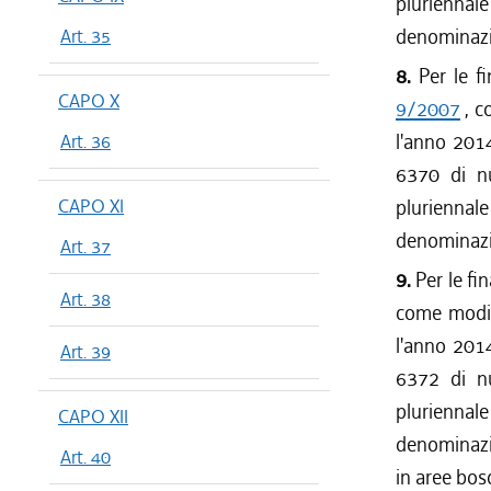
pluriennal
denominaz
Art. 35
8.
Per le fi
CAPO X
9/2007
, c
l'anno 2014
Art. 36
6370 di nu
CAPO XI
pluriennal
denominaz
Art. 37
9.
Per le fin
Art. 38
come modifi
l'anno 2014
Art. 39
6372 di nu
pluriennal
CAPO XII
denominaz
Art. 40
in aree bos