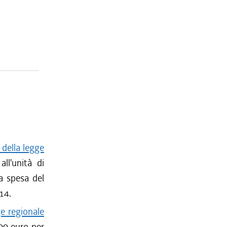
 della legge
ll'unità di
la spesa del
14.
e regionale
000 euro per