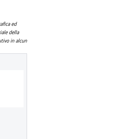
afica ed
iale della
utivo in alcun