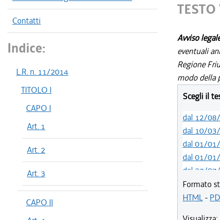
TESTO 
Contatti
Avviso legal
Indice:
eventuali an
Regione Friul
L.R. n. 11/2014
modo della p
TITOLO I
Scegli il t
CAPO I
dal 12/08
Art. 1
dal 10/03
dal 01/01
Art. 2
dal 01/01
dal 27/07
Art. 3
dal 13/01
Formato st
dal 07/01
HTML
-
PD
CAPO II
dal 03/07
Visualizza: