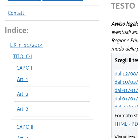
TESTO 
Contatti
Avviso legal
Indice:
eventuali an
Regione Friul
L.R. n. 11/2014
modo della p
TITOLO I
Scegli il t
CAPO I
dal 12/08
Art. 1
dal 10/03
dal 01/01
Art. 2
dal 01/01
dal 27/07
Art. 3
dal 13/01
Formato st
dal 07/01
HTML
-
PD
CAPO II
dal 03/07
Visualizza: