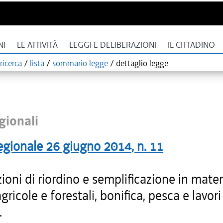
NI
LE ATTIVITÀ
LEGGI E DELIBERAZIONI
IL CITTADINO
ricerca
/
lista
/
sommario legge
/
dettaglio legge
gionali
egionale
26 giugno 2014
, n.
11
ioni di riordino e semplificazione in mater
agricole e forestali, bonifica, pesca e lavori
.