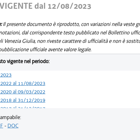
VIGENTE dal 12/08/2023
e:
Il presente documento è riprodotto, con variazioni nella veste gr
notazioni, dal corrispondente testo pubblicato nel Bollettino uffic
i Venezia Giulia, non riveste carattere di ufficialità e non è sostit
ubblicazione ufficiale avente valore legale.
esto vigente nel periodo:
/2023
/2022 al 11/08/2023
/2020 al 09/03/2022
/2018 al 31/12/2019
/2017 al 31/12/2017
/2016 al 26/07/2017
ampabile:
/2015 al 12/01/2016
F
-
DOC
/2014 al 06/01/2015