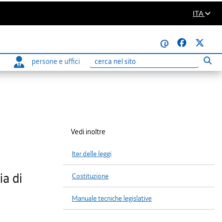
ITA
@
persone e uffici
Eseg
Ricerca
Vedi inoltre
Iter delle leggi
ia di
Costituzione
Manuale tecniche legislative