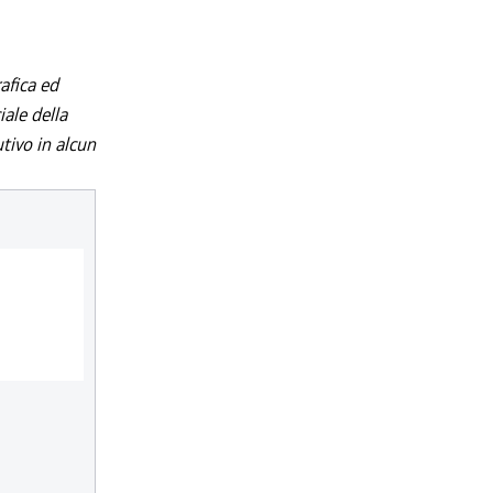
afica ed
iale della
utivo in alcun