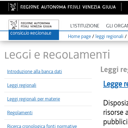
L'ISTITUZIONE
GLI ORGA
Home page
/
leggi regionali
/
LEGGI E REGOLAMENTI
Leggi re
Introduzione alla banca dati
Legge r
Leggi regionali
Leggi regionali per materie
Disposiz
risorse 
Regolamenti
pubblici
Ricerca cronologica fonti normative