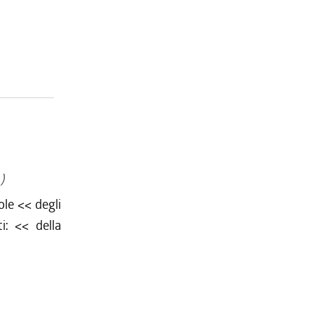
)
ole <<
degli
ti: <<
della