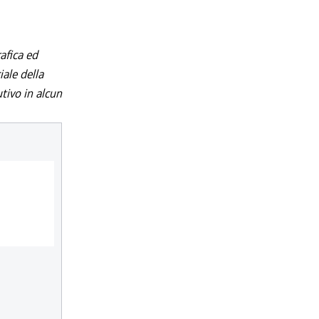
afica ed
iale della
utivo in alcun