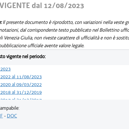
VIGENTE dal 12/08/2023
e:
Il presente documento è riprodotto, con variazioni nella veste gr
notazioni, dal corrispondente testo pubblicato nel Bollettino uffic
i Venezia Giulia, non riveste carattere di ufficialità e non è sostit
ubblicazione ufficiale avente valore legale.
esto vigente nel periodo:
/2023
/2022 al 11/08/2023
/2020 al 09/03/2022
/2018 al 31/12/2019
/2017 al 31/12/2017
/2016 al 26/07/2017
ampabile:
/2015 al 12/01/2016
F
-
DOC
/2014 al 06/01/2015