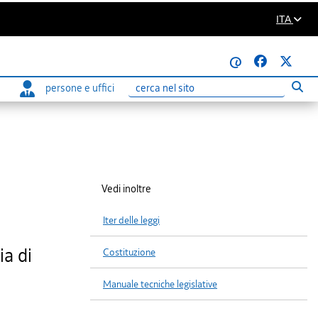
ITA
@
persone e uffici
Eseg
Ricerca
Vedi inoltre
Iter delle leggi
ia di
Costituzione
Manuale tecniche legislative