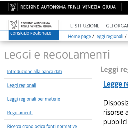
L'ISTITUZIONE
GLI ORGA
Home page
/
leggi regionali
/
LEGGI E REGOLAMENTI
Leggi re
Introduzione alla banca dati
Legge r
Leggi regionali
Leggi regionali per materie
Disposiz
risorse 
Regolamenti
pubblici
Ricerca cronologica fonti normative