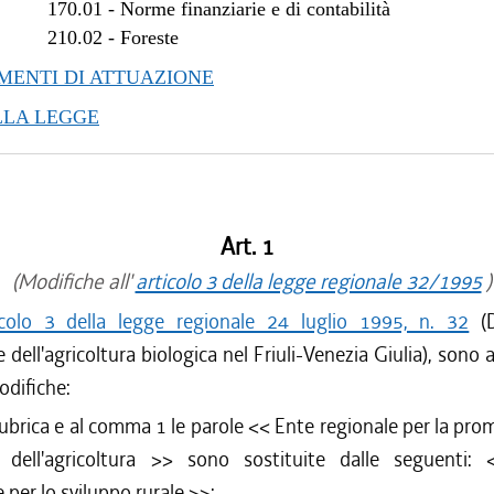
170.01
-
Norme finanziarie e di contabilità
210.02
-
Foreste
ENTI DI ATTUAZIONE
LLA LEGGE
Art. 1
(Modifiche all'
articolo 3 della legge regionale 32/1995
)
icolo 3 della legge regionale 24 luglio 1995, n. 32
(D
dell'agricoltura biologica nel Friuli-Venezia Giulia), sono 
odifiche:
rubrica e al comma 1 le parole <<
Ente regionale per la pro
 dell'agricoltura
>> sono sostituite dalle seguenti:
 per lo sviluppo rurale
>>;