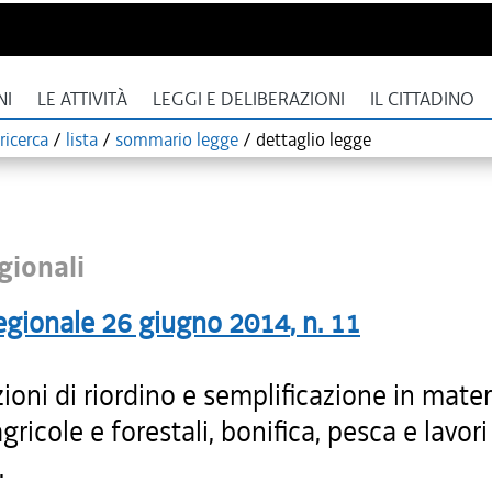
NI
LE ATTIVITÀ
LEGGI E DELIBERAZIONI
IL CITTADINO
ricerca
/
lista
/
sommario legge
/
dettaglio legge
gionali
egionale
26 giugno 2014
, n.
11
ioni di riordino e semplificazione in mater
agricole e forestali, bonifica, pesca e lavori
.