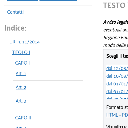
TESTO 
Contatti
Avviso legal
Indice:
eventuali an
Regione Friul
L.R. n. 11/2014
modo della p
TITOLO I
Scegli il t
CAPO I
dal 12/08
Art. 1
dal 10/03
dal 01/01
Art. 2
dal 01/01
dal 27/07
Art. 3
dal 13/01
Formato st
dal 07/01
HTML
-
PD
CAPO II
dal 03/07
Visualizza: