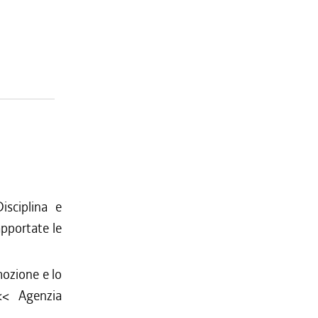
isciplina e
apportate le
mozione e lo
 <<
Agenzia