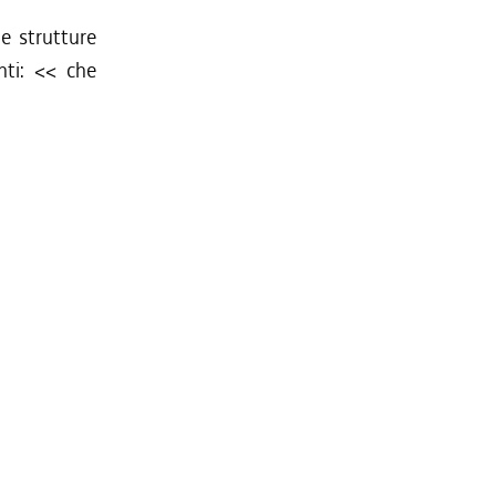
le strutture
nti: <<
che