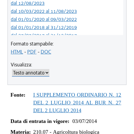
dal 12/08/2023
dal 10/03/2022 al 11/08/2023
dal 01/01/2020 al 09/03/2022
dal 01/01/2018 al 31/12/2019
dal 27/07/2017 al 31/12/2017
dal 13/01/2016 al 26/07/2017
Formato stampabile:
dal 07/01/2015 al 12/01/2016
HTML
-
PDF
-
DOC
dal 03/07/2014 al 06/01/2015
Visualizza:
Fonte:
I SUPPLEMENTO ORDINARIO N. 12
DEL 2 LUGLIO 2014 AL BUR N. 27
DEL 2 LUGLIO 2014
Data di entrata in vigore:
03/07/2014
Materia:
210.07
-
Agricoltura biologica