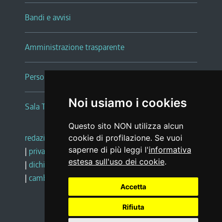
Bandi e avvisi
Amministrazione trasparente
Persone e Uffici
Noi usiamo i cookies
Sala Tiziano Tessitori
Questo sito NON utilizza alcun
redazione web
|
note legali
|
glossario
cookie di profilazione. Se vuoi
saperne di più leggi l'
informativa
|
privacy
|
social media policy
estesa sull'uso dei cookie
.
|
dichiarazione di accessibilità
|
feedback
|
cambio preferenze cookie
Accetta
Rifiuta
Realizzato da