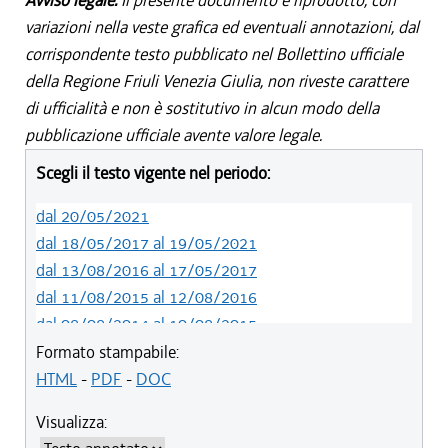
Avviso legale:
Il presente documento è riprodotto, con
variazioni nella veste grafica ed eventuali annotazioni, dal
corrispondente testo pubblicato nel Bollettino ufficiale
della Regione Friuli Venezia Giulia, non riveste carattere
di ufficialità e non è sostitutivo in alcun modo della
pubblicazione ufficiale avente valore legale.
Scegli il testo vigente nel periodo:
dal 20/05/2021
dal 18/05/2017 al 19/05/2021
dal 13/08/2016 al 17/05/2017
dal 11/08/2015 al 12/08/2016
dal 08/08/2014 al 10/08/2015
dal 22/05/2014 al 07/08/2014
Formato stampabile:
HTML
-
PDF
-
DOC
Visualizza: