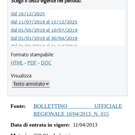
Scegli il testo vigente nel periodo:
dal 16/12/2025
dal 11/07/2019 al 15/12/2025
dal 01/05/2019 al 10/07/2019
dal 01/01/2019 al 30/04/2019
dal 01/01/2018 al 31/12/2018
dal 18/05/2017 al 31/12/2017
Formato stampabile:
dal 15/04/2017 al 17/05/2017
HTML
-
PDF
-
DOC
dal 09/01/2017 al 14/04/2017
Visualizza:
dal 01/01/2017 al 08/01/2017
dal 15/12/2016 al 31/12/2016
dal 13/04/2016 al 14/12/2016
dal 23/07/2015 al 12/04/2016
Fonte:
BOLLETTINO UFFICIALE
dal 28/03/2014 al 22/07/2015
REGIONALE 10/04/2013, N. 015
dal 12/12/2013 al 27/03/2014
Data di entrata in vigore:
11/04/2013
dal 11/04/2013 al 11/12/2013