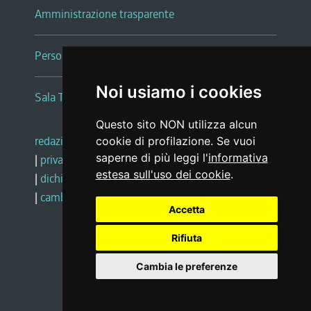
Amministrazione trasparente
Persone e Uffici
Noi usiamo i cookies
Sala Tiziano Tessitori
Questo sito NON utilizza alcun
redazione web
|
note legali
|
glossario
cookie di profilazione. Se vuoi
saperne di più leggi l'
informativa
|
privacy
|
social media policy
estesa sull'uso dei cookie
.
|
dichiarazione di accessibilità
|
feedback
|
cambio preferenze cookie
Accetta
Rifiuta
Realizzato da
Cambia le preferenze