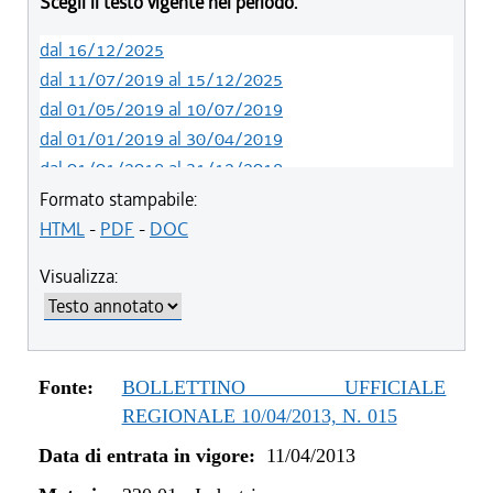
Scegli il testo vigente nel periodo:
dal 16/12/2025
dal 11/07/2019 al 15/12/2025
dal 01/05/2019 al 10/07/2019
dal 01/01/2019 al 30/04/2019
dal 01/01/2018 al 31/12/2018
dal 18/05/2017 al 31/12/2017
Formato stampabile:
dal 15/04/2017 al 17/05/2017
HTML
-
PDF
-
DOC
dal 09/01/2017 al 14/04/2017
Visualizza:
dal 01/01/2017 al 08/01/2017
dal 15/12/2016 al 31/12/2016
dal 13/04/2016 al 14/12/2016
dal 23/07/2015 al 12/04/2016
Fonte:
BOLLETTINO UFFICIALE
dal 28/03/2014 al 22/07/2015
REGIONALE 10/04/2013, N. 015
dal 12/12/2013 al 27/03/2014
Data di entrata in vigore:
11/04/2013
dal 11/04/2013 al 11/12/2013