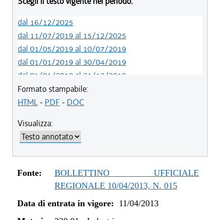
Scegli il testo vigente nel periodo:
dal 16/12/2025
dal 11/07/2019 al 15/12/2025
dal 01/05/2019 al 10/07/2019
dal 01/01/2019 al 30/04/2019
dal 01/01/2018 al 31/12/2018
dal 18/05/2017 al 31/12/2017
Formato stampabile:
dal 15/04/2017 al 17/05/2017
HTML
-
PDF
-
DOC
dal 09/01/2017 al 14/04/2017
Visualizza:
dal 01/01/2017 al 08/01/2017
dal 15/12/2016 al 31/12/2016
dal 13/04/2016 al 14/12/2016
dal 23/07/2015 al 12/04/2016
Fonte:
BOLLETTINO UFFICIALE
dal 28/03/2014 al 22/07/2015
REGIONALE 10/04/2013, N. 015
dal 12/12/2013 al 27/03/2014
Data di entrata in vigore:
11/04/2013
dal 11/04/2013 al 11/12/2013